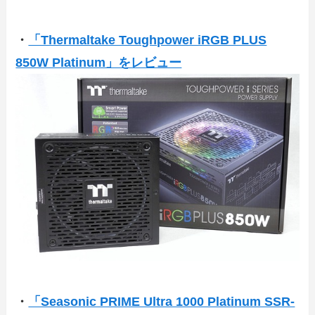
・
「Thermaltake Toughpower iRGB PLUS
850W Platinum」をレビュー
・
「Seasonic PRIME Ultra 1000 Platinum SSR-