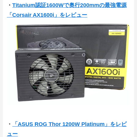
・
Titanium認証1600Wで奥行200mmの最強電源
「Corsair AX1600i」をレビュー
・
「ASUS ROG Thor 1200W Platinum」をレビ
ュー