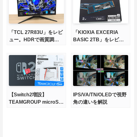
底検証
「TCL 27R83U」をレビ
「KIOXIA EXCERIA
ュー。HDRで画質調整
BASIC 2TB」をレビュ
ができて1400nitsの超高
ー。QLC型BiCS8で省電
輝度も発揮！
力、高性能、高コスパを
実現！
【Switch2増設】
IPS/VA/TN/OLEDで視野
TEAMGROUP microSD
角の違いを解説
Express 1TBをレビュ
ー。Vlogクリエイターに
も強いメモリーカードを
徹底検証