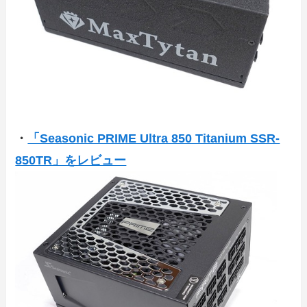
・
「Seasonic PRIME Ultra 850 Titanium SSR-
850TR」をレビュー