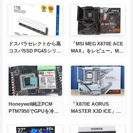
ドスパラセレクトから高
「MSI MEG X870E ACE
コスパSSD PG4Sシリー
MAX」をレビュー。M.2
ズが発売
スロット5基搭載の完全
版X870Eマザーボードを
徹底検証
Honeywell純正PCM
「X870E AORUS
PTM7950でGPUを冷や
MASTER X3D ICE」を
してみた。
レビュー。9000X3Dを
さらに高速にする完全版
X870Eマザーボードを徹