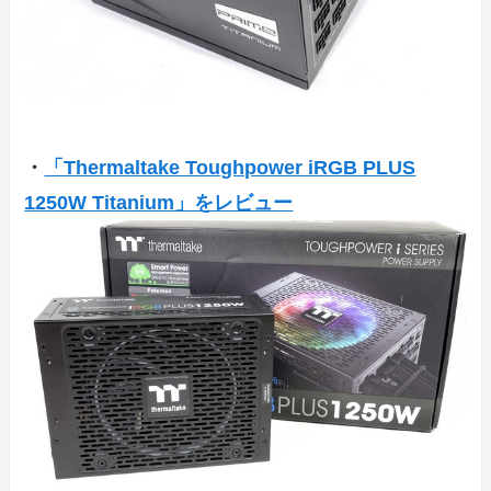
・
「Thermaltake Toughpower iRGB PLUS
1250W Titanium」をレビュー