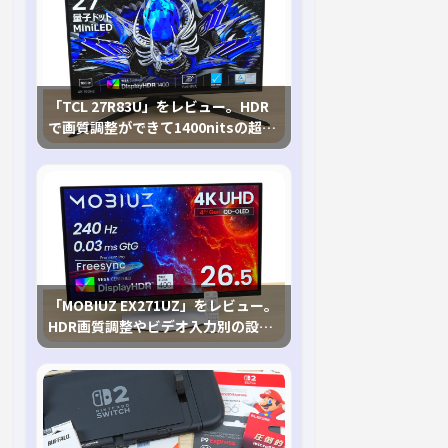
「TCL 27R83U」をレビュー。HDR
で画質調整ができて1400nitsの超高
輝度も発揮！
「MOBIUZ EX271UZ」をレビュー。
HDR画質調整やビデオ入力別の設定
が可能な4K有機ELゲーミングモニタ
を徹底検証