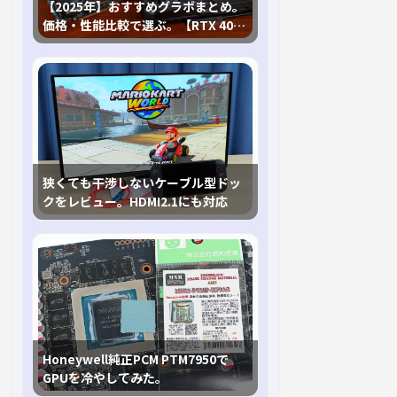
【2025年】おすすめグラボまとめ。
価格・性能比較で選ぶ。【RTX 40,
RX 7000各種に対応】
狭くても干渉しないケーブル型ドッ
クをレビュー。HDMI2.1にも対応
Honeywell純正PCM PTM7950で
GPUを冷やしてみた。