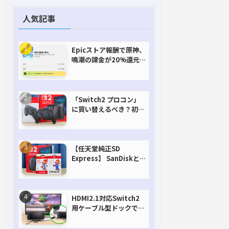
人気記事
Epicストア報酬で原神、
鳴潮の課金が20%還元
で超お得に！【期間延長
決定！】
「Switch2 プロコン」
に買い替えるべき？初代
との違いを比較
【任天堂純正SD
Express】 SanDiskと
Samsungを比較。実は
容量が違うけどオススメ
はどっち！？
HDMI2.1対応Switch2
用ケーブル型ドックで省
スペースを極める。FW
アップデートにも対応可