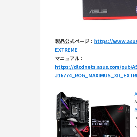
製品公式ページ：
https://www.asu
EXTREME
マニュアル：
https://dlcdnets.asus.com/pub
J16774_ROG_MAXIMUS_XII_EXT