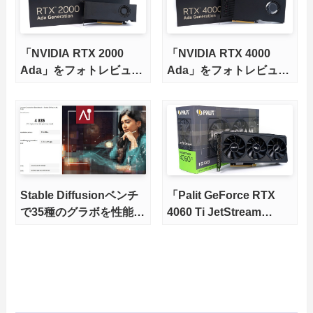
「NVIDIA RTX 2000
「NVIDIA RTX 4000
Ada」をフォトレビュ
Ada」をフォトレビュ
ー。ベンチマークも少し
ー。ベンチマークも少し
Stable Diffusionベンチ
「Palit GeForce RTX
で35種のグラボを性能比
4060 Ti JetStream
較。生成速度やコスパか
16GB」をレビュー。6万
らオススメGPUを徹底解
円台でSD XLにも対応で
説
きる大容量16GBの
VRAMを搭載