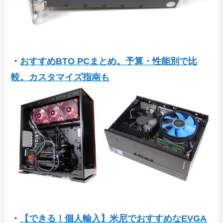
・
おすすめBTO PCまとめ。予算・性能別で比
較。カスタマイズ指南も
・
【できる！個人輸入】米尼でおすすめなEVGA