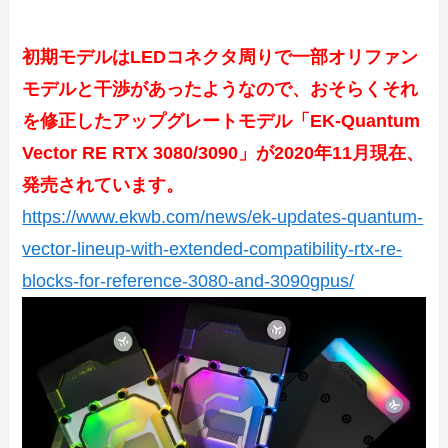
初期モデルはLEDコネクタ周りで一部オリファン
モデルと干渉があったようなので、おそらくそれ
を修正したアップグレートモデル「EK-Quantum
Vector RE RTX 3080/3090」が2020年11月現在、
発売されています。
https://www.ekwb.com/news/ek-updates-quantum-
vector-lineup-with-extended-compatibility-rtx-re-
blocks-for-reference-3080-and-3090gpus/