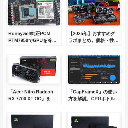
Honeywell純正PCM
【2025年】おすすめグ
PTM7950でGPUを冷や
ラボまとめ。価格・性能
してみた。
比較で選ぶ。【RTX 40,
RX 7000各種に対応】
「Acer Nitro Radeon
「CapFrameX」の使い
RX 7700 XT OC」をレ
方を解説。CPUボトルネ
ビュー。オリファンでは
ックの解析にも便利な
新興メーカーのAcer製
GPU Busyにも対応
は冷えて静かなのか徹底
検証