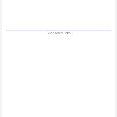
ー。Vlogクリエイターに
も強いメモリーカードを
徹底検証
- Sponsored links -