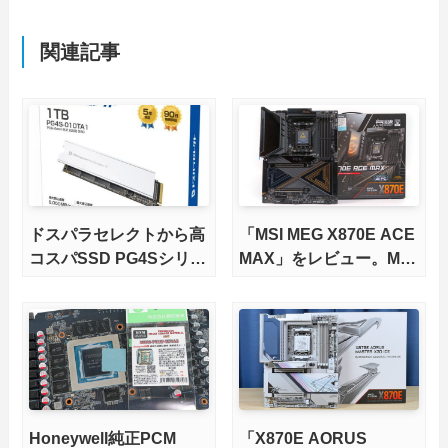
関連記事
ドスパラセレクトから高
「MSI MEG X870E ACE
コスパSSD PG4Sシリー
MAX」をレビュー。M.2
ズが発売
スロット5基搭載の完全
版X870Eマザーボードを
徹底検証
Honeywell純正PCM
「X870E AORUS