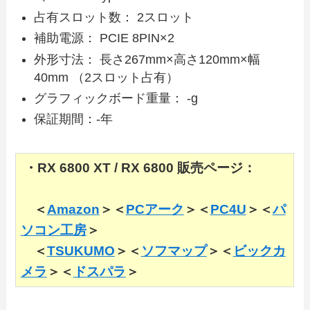
占有スロット数： 2スロット
補助電源： PCIE 8PIN×2
外形寸法： 長さ267mm×高さ120mm×幅
40mm （2スロット占有）
グラフィックボード重量： -g
保証期間：-年
・RX 6800 XT / RX 6800 販売ページ：
＜
Amazon
＞＜
PCアーク
＞＜
PC4U
＞＜
パ
ソコン工房
＞
＜
TSUKUMO
＞＜
ソフマップ
＞＜
ビックカ
メラ
＞＜
ドスパラ
＞