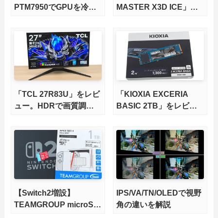
PTM7950でGPUを冷や
MASTER X3D ICE」を
してみた。
レビュー。9000X3Dを
さらに高速にする完全版
X870Eマザーボードを徹
底検証
「TCL 27R83U」をレビ
「KIOXIA EXCERIA
ュー。HDRで画質調整
BASIC 2TB」をレビュ
ができて1400nitsの超高
ー。QLC型BiCS8で省電
輝度も発揮！
力、高性能、高コスパを
実現！
【Switch2増設】
IPS/VA/TN/OLEDで視野
TEAMGROUP microSD
角の違いを解説
Express 1TBをレビュ