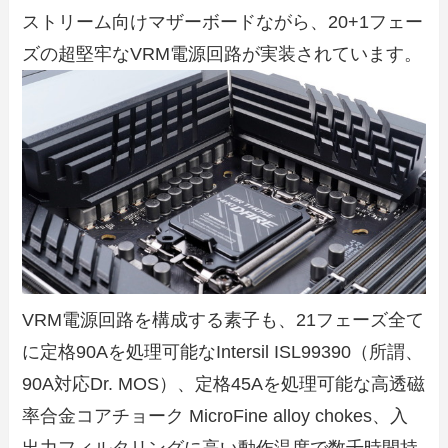
ストリーム向けマザーボードながら、20+1フェー
ズの超堅牢なVRM電源回路が実装されています。
VRM電源回路を構成する素子も、21フェーズ全て
に定格90Aを処理可能なIntersil ISL99390（所謂、
90A対応Dr. MOS）、定格45Aを処理可能な高透磁
率合金コアチョーク MicroFine alloy chokes、入