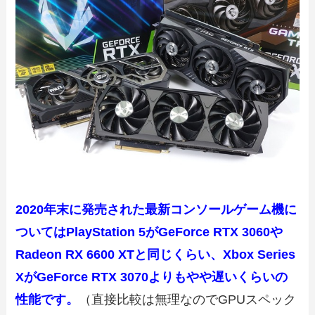
2020年末に発売された最新コンソールゲーム機に
ついてはPlayStation 5がGeForce RTX 3060や
Radeon RX 6600 XTと同じくらい、Xbox Series
XがGeForce RTX 3070よりもやや遅いくらいの
性能です。
（直接比較は無理なのでGPUスペック