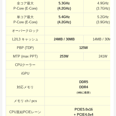
全コア最大
5.3GHz
4.9GHz
P-Core (E-Core)
(4.2GHz)
(3.7GHz)
単コア最大
5.4GHz
5.2GHz
P-Core (E-Core)
(4.2GHz)
(3.9GHz)
オーバークロック
L2/L3 キャッシュ
24MB / 30MB
14MB / 30MB
PBP (TDP)
125W
MTP (max PPT)
253W
241W
CPUクーラー
iGPU
DDR5
対応メモリ
DDR4
（MBに依存）
メモリ ch / pcs
PCIE5.0x16
CPU直結PCIEレーン
+
PCIE4.0x
4