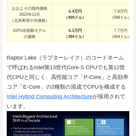
おおよその国内価格
6.4万円
7.9万円
2022年12月
（409ドル）
（589ドル）
（北米希望小売価格）
iGPU非搭載モデル
6.1万円
7.7万円
の価格
（384ドル）
（564ドル）
Raptor Lake（ラプターレイク）のコードネーム
で呼ばれるIntel第13世代Core-S CPUでも第12世
代CPUと同じく、高性能コア「P-Core」と高効率
コア「E-Core」の2種類の混成でCPUを構成する
Intel Hybrid Computing Architecture
が採用されて
います。