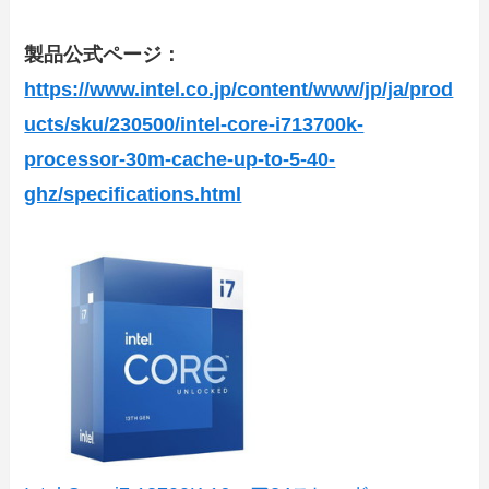
製品公式ページ：
https://www.intel.co.jp/content/www/jp/ja/prod
ucts/sku/230500/intel-core-i713700k-
processor-30m-cache-up-to-5-40-
ghz/specifications.html