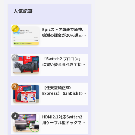
人気記事
Epicストア報酬で原神、
鳴潮の課金が20%還元
で超お得に！【期間延長
決定！】
「Switch2 プロコン」
に買い替えるべき？初代
との違いを比較
【任天堂純正SD
Express】 SanDiskと
Samsungを比較。実は
容量が違うけどオススメ
はどっち！？
HDMI2.1対応Switch2
用ケーブル型ドックで省
スペースを極める。FW
アップデートにも対応可