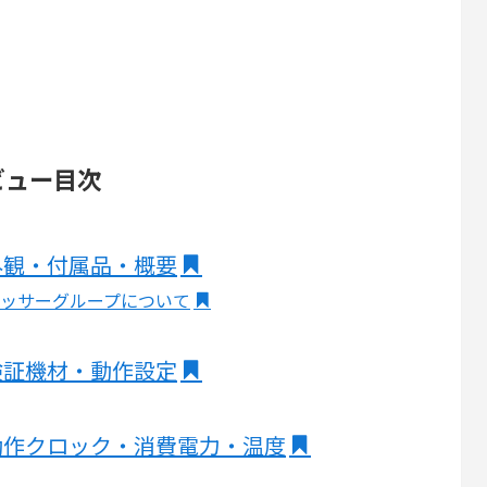
 レビュー目次
95Xの外観・付属品・概要
Xとプロセッサーグループについて
95Xの検証機材・動作設定
495Xの動作クロック・消費電力・温度