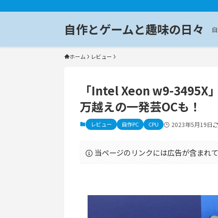
自作とゲームと趣味の日々
自
ホーム
レビュー
「Intel Xeon w9-34
万越えの一発芸OCも！
レビュー
自作PC
CPU
2023年5月19日
当ページのリンクには広告が含まれて