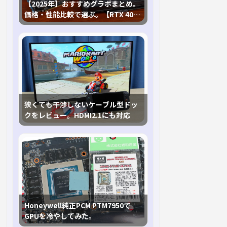
【2025年】おすすめグラボまとめ。
価格・性能比較で選ぶ。【RTX 40,
RX 7000各種に対応】
狭くても干渉しないケーブル型ドッ
クをレビュー。HDMI2.1にも対応
Honeywell純正PCM PTM7950で
GPUを冷やしてみた。