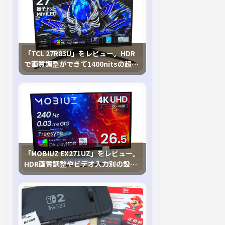
「TCL 27R83U」をレビュー。HDR
で画質調整ができて1400nitsの超高
輝度も発揮！
「MOBIUZ EX271UZ」をレビュー。
HDR画質調整やビデオ入力別の設定
が可能な4K有機ELゲーミングモニタ
を徹底検証