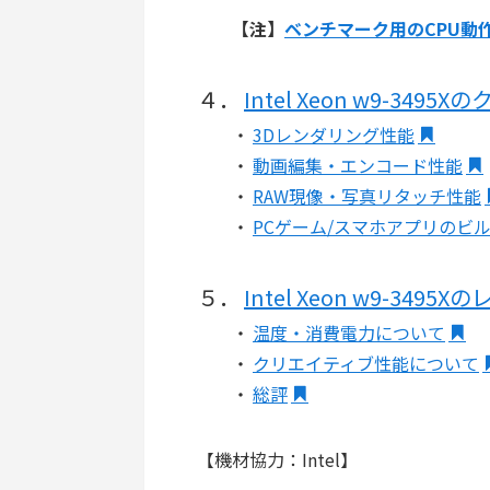
【注】
ベンチマーク用のCPU動
４．
Intel Xeon w9-34
・
3Dレンダリング性能
・
動画編集・エンコード性能
・
RAW現像・写真リタッチ性能
・
PCゲーム/スマホアプリのビ
５．
Intel Xeon w9-349
・
温度・消費電力について
・
クリエイティブ性能について
・
総評
【機材協力：Intel】