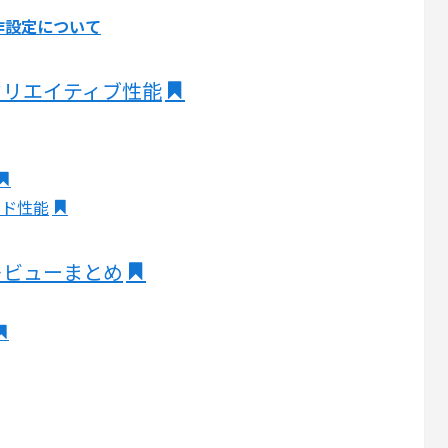
作設定について
95Xのクリエイティブ性能
ルド性能
5Xのレビューまとめ