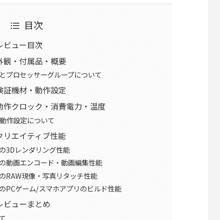
目次
5X レビュー目次
95Xの外観・付属品・概要
-3495Xとプロセッサーグループについて
95Xの検証機材・動作設定
495Xの動作クロック・消費電力・温度
U動作設定について
95Xのクリエイティブ性能
495Xの3Dレンダリング性能
-3495Xの動画エンコード・動画編集性能
3495XのRAW現像・写真リタッチ性能
-3495XのPCゲーム/スマホアプリのビルド性能
5Xのレビューまとめ
て