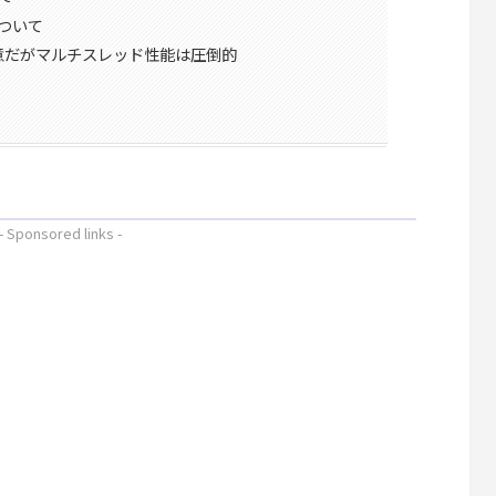
ついて
注意だがマルチスレッド性能は圧倒的
- Sponsored links -