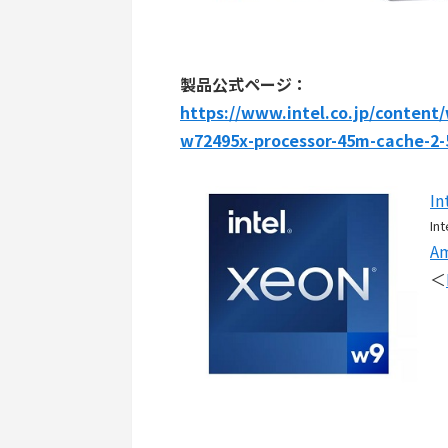
製品公式ページ：
https://www.intel.co.jp/content
w72495x-processor-45m-cache-2-5
I
Int
A
＜