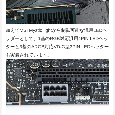
加えてMSI Mystic lightから制御可能な汎用LEDヘ
ッダーとして、1基のRGB対応汎用4PIN LEDヘッ
ダーと3基のARGB対応VD-G型3PIN LEDヘッダー
も実装されています。