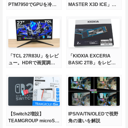
PTM7950でGPUを冷や
MASTER X3D ICE」を
してみた。
レビュー。9000X3Dを
さらに高速にする完全版
X870Eマザーボードを徹
底検証
「TCL 27R83U」をレビ
「KIOXIA EXCERIA
ュー。HDRで画質調整
BASIC 2TB」をレビュ
ができて1400nitsの超高
ー。QLC型BiCS8で省電
輝度も発揮！
力、高性能、高コスパを
実現！
【Switch2増設】
IPS/VA/TN/OLEDで視野
TEAMGROUP microSD
角の違いを解説
Express 1TBをレビュ