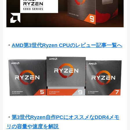
・
AMD第3世代Ryzen CPUのレビュー記事一覧へ
・
第3世代Ryzen自作PCにオススメなDDR4メモ
リの容量や速度を解説