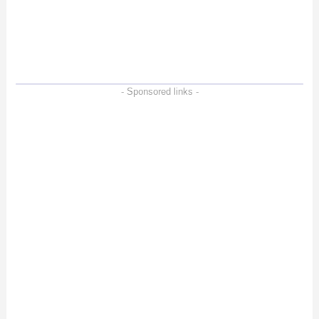
ー。Vlogクリエイターに
も強いメモリーカードを
徹底検証
- Sponsored links -