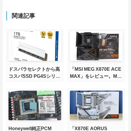
関連記事
ドスパラセレクトから高
「MSI MEG X870E ACE
コスパSSD PG4Sシリー
MAX」をレビュー。M.2
ズが発売
スロット5基搭載の完全
版X870Eマザーボードを
徹底検証
Honeywell純正PCM
「X870E AORUS