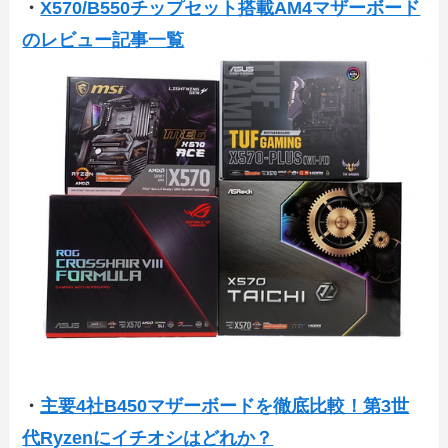
・
X570/B550チップセット搭載AM4マザーボード
のレビュー記事一覧
・
主要4社B450マザーボードを徹底比較！第3世
代Ryzenにイチオシはどれか？