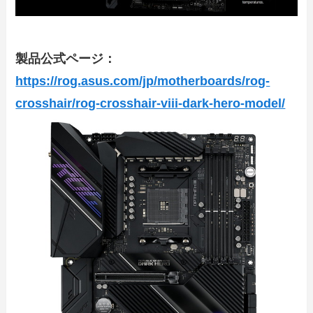
製品公式ページ：
https://rog.asus.com/jp/motherboards/rog-
crosshair/rog-crosshair-viii-dark-hero-model/