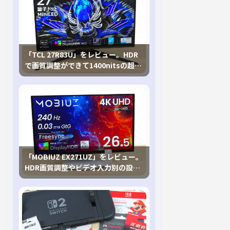
「TCL 27R83U」をレビュー。HDR
で画質調整ができて1400nitsの超高
輝度も発揮！
「MOBIUZ EX271UZ」をレビュー。
HDR画質調整やビデオ入力別の設定
が可能な4K有機ELゲーミングモニタ
を徹底検証