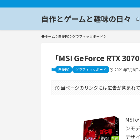
自作とゲームと趣味の日々
自
ホーム
自作PC
グラフィックボード
「MSI GeForce RTX 30
自作PC
グラフィックボード
2021年7月8日
当ページのリンクには広告が含まれて
MSI
ンモ
デザイン