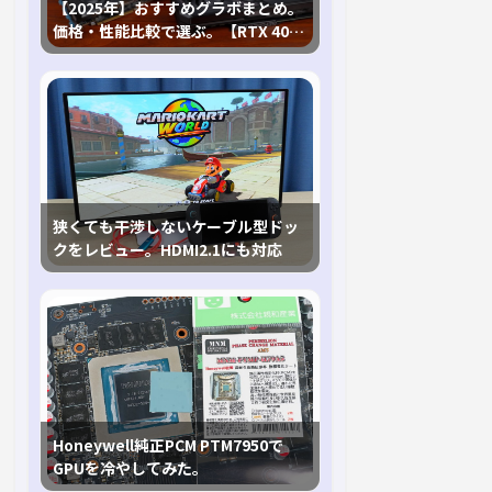
【2025年】おすすめグラボまとめ。
価格・性能比較で選ぶ。【RTX 40,
RX 7000各種に対応】
狭くても干渉しないケーブル型ドッ
クをレビュー。HDMI2.1にも対応
Honeywell純正PCM PTM7950で
GPUを冷やしてみた。