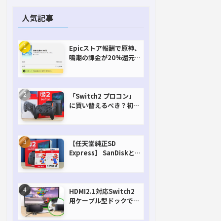
人気記事
Epicストア報酬で原神、
鳴潮の課金が20%還元
で超お得に！【期間延長
決定！】
「Switch2 プロコン」
に買い替えるべき？初代
との違いを比較
【任天堂純正SD
Express】 SanDiskと
Samsungを比較。実は
容量が違うけどオススメ
はどっち！？
HDMI2.1対応Switch2
用ケーブル型ドックで省
スペースを極める。FW
アップデートにも対応可