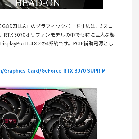
PRIM SE GODZILLA」のグラフィックボード寸法は、3スロ
。RTX 3070オリファンモデルの中でも特に巨大な製
isplayPort1.4×3の4系統です。PCIE補助電源とし
om/Graphics-Card/GeForce-RTX-3070-SUPRIM-