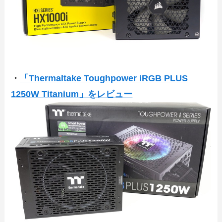
・
「Thermaltake Toughpower iRGB PLUS
1250W Titanium」をレビュー