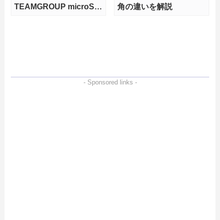
TEAMGROUP microSD
角の違いを解説
Express 1TBをレビュ
ー。Vlogクリエイターに
も強いメモリーカードを
徹底検証
- Sponsored links -