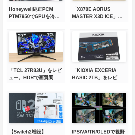
Honeywell純正PCM
「X870E AORUS
PTM7950でGPUを冷や
MASTER X3D ICE」を
してみた。
レビュー。9000X3Dを
さらに高速にする完全版
X870Eマザーボードを徹
底検証
「TCL 27R83U」をレビ
「KIOXIA EXCERIA
ュー。HDRで画質調整
BASIC 2TB」をレビュ
ができて1400nitsの超高
ー。QLC型BiCS8で省電
輝度も発揮！
力、高性能、高コスパを
実現！
【Switch2増設】
IPS/VA/TN/OLEDで視野