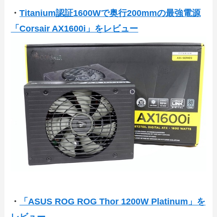
・
Titanium認証1600Wで奥行200mmの最強電源
「Corsair AX1600i」をレビュー
・
「ASUS ROG ROG Thor 1200W Platinum」を
レビュー