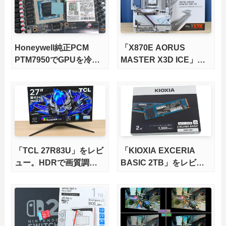
Honeywell純正PCM
「X870E AORUS
PTM7950でGPUを冷や
MASTER X3D ICE」を
してみた。
レビュー。9000X3Dを
さらに高速にする完全版
X870Eマザーボードを徹
底検証
「TCL 27R83U」をレビ
「KIOXIA EXCERIA
ュー。HDRで画質調整
BASIC 2TB」をレビュ
ができて1400nitsの超高
ー。QLC型BiCS8で省電
輝度も発揮！
力、高性能、高コスパを
実現！