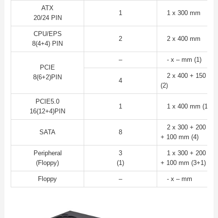
ATX
1
1 x 300 mm
20/24 PIN
CPU/EPS
2
2 x 400 mm
8(4+4) PIN
–
- x – mm (1)
PCIE
2 x 400 + 150 m
8(6+2)PIN
4
(2)
PCIE5.0
1
1 x 400 mm (1)
16(12+4)PIN
2 x 300 + 200 + 1
SATA
8
+ 100 mm (4)
Peripheral
3
1 x 300 + 200 + 2
(Floppy)
(1)
+ 100 mm (3+1)
Floppy
–
- x – mm