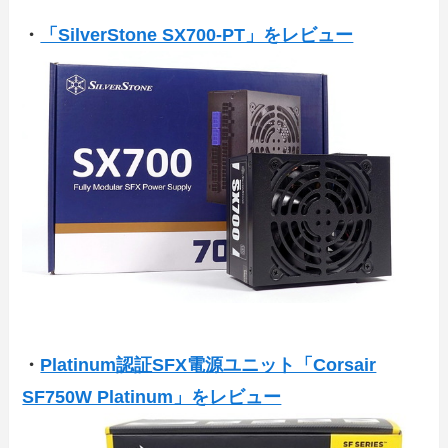
・
「SilverStone SX700-PT」をレビュー
・
Platinum認証SFX電源ユニット「Corsair
SF750W Platinum」をレビュー