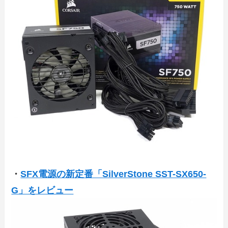
・
SFX電源の新定番「SilverStone SST-SX650-
G」をレビュー