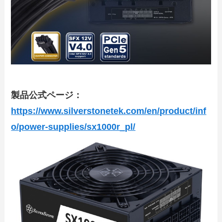
製品公式ページ：
https://www.silverstonetek.com/en/product/inf
o/power-supplies/sx1000r_pl/