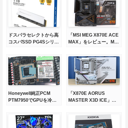
ドスパラセレクトから高
「MSI MEG X870E ACE
コスパSSD PG4Sシリー
MAX」をレビュー。M.2
ズが発売
スロット5基搭載の完全
版X870Eマザーボードを
徹底検証
Honeywell純正PCM
「X870E AORUS
PTM7950でGPUを冷や
MASTER X3D ICE」を
してみた。
レビュー。9000X3Dを
さらに高速にする完全版
X870Eマザーボードを徹
底検証