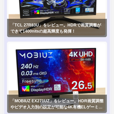
「TCL 27R83U」をレビュー。HDRで画質調整が
できて1400nitsの超高輝度も発揮！
「MOBIUZ EX271UZ」をレビュー。HDR画質調整
やビデオ入力別の設定が可能な4K有機ELゲーミン
グモニタを徹底検証