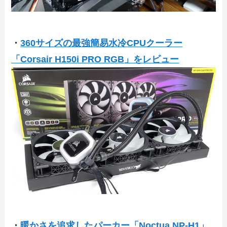
・
360サイズの最強簡易水冷CPUクーラー
「Corsair H150i PRO RGB」をレビュー
・
暖かさを追求したパーカー「Noctua NP-H1」