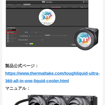
製品公式ページ：
https://www.thermaltake.com/toughliquid-ultra-
360-all-in-one-liquid-cooler.html
マニュアル：