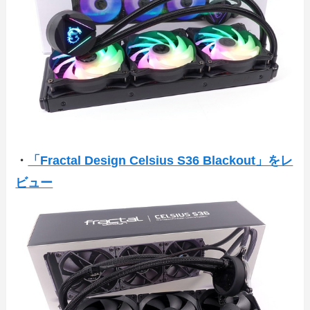
・
「Fractal Design Celsius S36 Blackout」をレ
ビュー