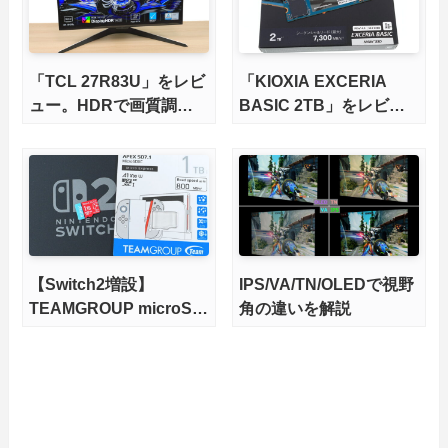
「TCL 27R83U」をレビ
「KIOXIA EXCERIA
ュー。HDRで画質調整
BASIC 2TB」をレビュ
ができて1400nitsの超高
ー。QLC型BiCS8で省電
輝度も発揮！
力、高性能、高コスパを
実現！
【Switch2増設】
IPS/VA/TN/OLEDで視野
TEAMGROUP microSD
角の違いを解説
Express 1TBをレビュ
ー。Vlogクリエイターに
も強いメモリーカードを
徹底検証