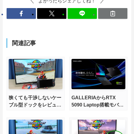
よかったらシェアしてね！
関連記事
狭くても干渉しないケー
GALLERIAからRTX
ブル型ドックをレビュ
5090 Laptop搭載モバイ
ー。HDMI2.1にも対応
ルPCが発売