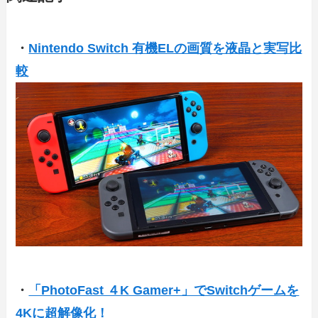
・
Nintendo Switch 有機ELの画質を液晶と実写比
較
・
「PhotoFast ４K Gamer+」でSwitchゲームを
4Kに超解像化！