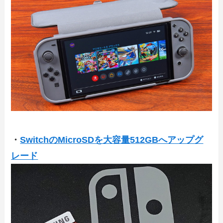
・
SwitchのMicroSDを大容量512GBへアップグ
レード