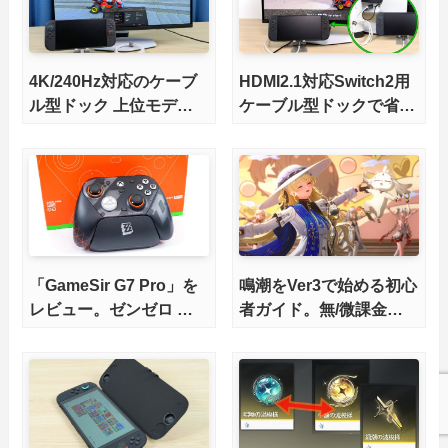
4K/240Hz対応のケーブ
HDMI2.1対応Switch2用
ル型ドック 上位モデル
ケーブル型ドックで省ス
をレビュー。Switch 2と
ペースを極める。FWア
ゲーミングノートPCの
ップデートにも対応可
併用にオススメ！
能！
「GameSir G7 Pro」を
鳴潮をVer3で始める初心
レビュー。ゼンゼロ コ
者ガイド。無/微課金で
ラボモデルに一目惚れ
も今から楽しめる？