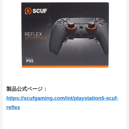
製品公式ページ：
https://scufgaming.com/int/playstation5-scuf-
reflex