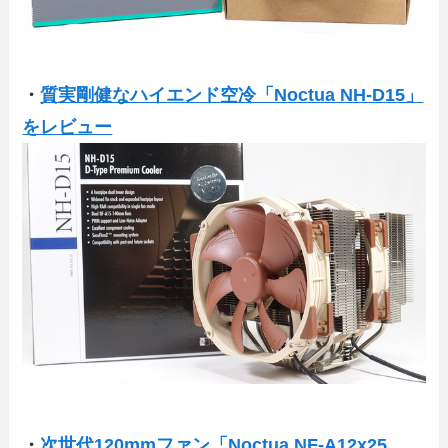
・
質実剛健なハイエンド空冷「Noctua NH-D15」
をレビュー
・
次世代120mmファン「Noctua NF-A12x25