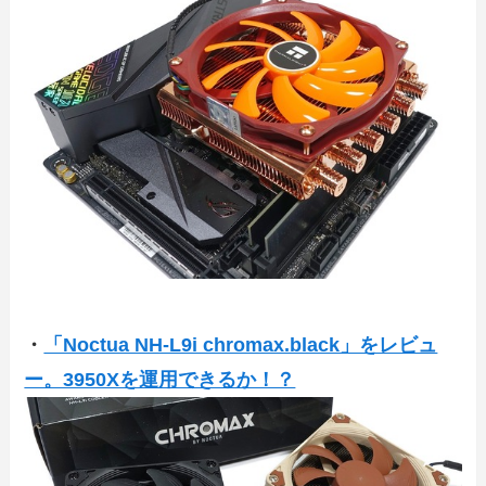
・
「Noctua NH-L9i chromax.black」をレビュ
ー。3950Xを運用できるか！？