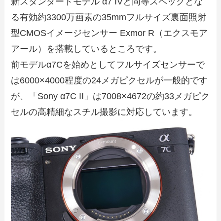
新スタンダードモデル α7 IVと同等スペックとな
る有効約3300万画素の35mmフルサイズ裏面照射
型CMOSイメージセンサー Exmor R（エクスモア
アール）を搭載しているところです。
前モデルα7Cを始めとしてフルサイズセンサーで
は6000×4000程度の24メガピクセルが一般的です
が、「Sony α7C II」は7008×4672の約33メガピク
セルの高精細なスチル撮影に対応しています。