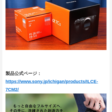
製品公式ページ：
https://www.sony.jp/ichigan/products/ILCE-
7CM2/