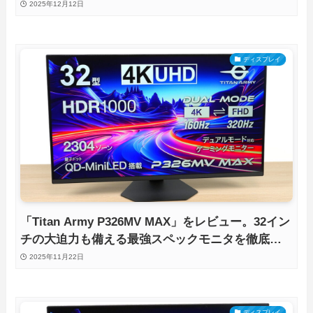
グモニタを徹底検証
2025年12月12日
ディスプレイ
「Titan Army P326MV MAX」をレビュー。32イン
チの大迫力も備える最強スペックモニタを徹底検
証
2025年11月22日
ディスプレイ