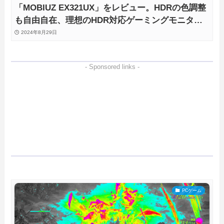
「MOBIUZ EX321UX」をレビュー。HDRの色調整
も自由自在、理想のHDR対応ゲーミングモニタが
ついに完成！
2024年8月29日
- Sponsored links -
PCゲーム