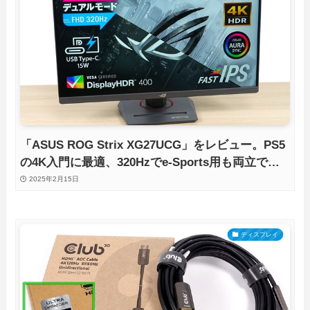
「ASUS ROG Strix XG27UCG」をレビュー。PS5
の4K入門に最適、320Hzでe-Sports用も両立でき
るゲーミングモニタを徹底検証
2025年2月15日
ディスプレイ