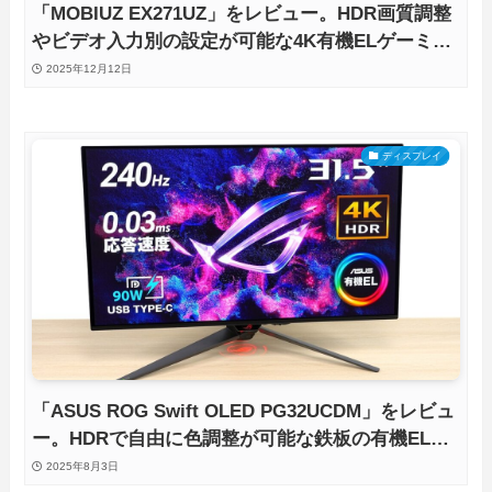
「MOBIUZ EX271UZ」をレビュー。HDR画質調整
やビデオ入力別の設定が可能な4K有機ELゲーミン
グモニタを徹底検証
2025年12月12日
ディスプレイ
「ASUS ROG Swift OLED PG32UCDM」をレビュ
ー。HDRで自由に色調整が可能な鉄板の有機ELゲ
ーミングモニタを徹底検証
2025年8月3日