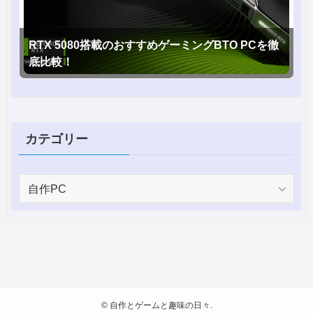
RTX 5080搭載のおすすめゲーミングBTO PCを徹
底比較！
カテゴリー
カ
テ
ゴ
リ
ー
©
自作とゲームと趣味の日々.