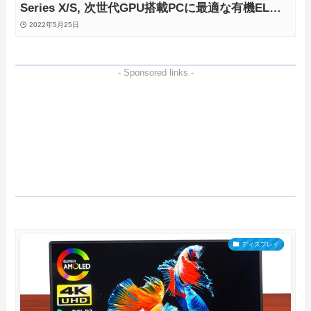
Series X/S, 次世代GPU搭載PCに最適な有機ELゲ
ーミングモニタを徹底検証
2022年5月25日
- Sponsored links -
ディスプレイ