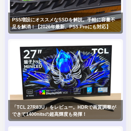
PS5増設にオススメなSSDを解説。手軽に容量不
足を解消！【2026年最新、PS5 Proにも対応】
「TCL 27R83U」をレビュー。HDRで画質調整が
できて1400nitsの超高輝度も発揮！