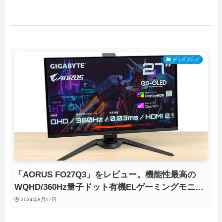
ディスプレイ
「AORUS FO27Q3」をレビュー。機能性最高の
WQHD/360Hz量子ドット有機ELゲーミングモニタ
を徹底検証
2024年8月17日