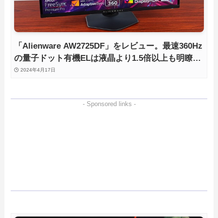
「Alienware AW2725DF」をレビュー。最速360Hz
の量子ドット有機ELは液晶より1.5倍以上も明瞭！
【アフィリエイト広告】
2024年4月17日
- Sponsored links -