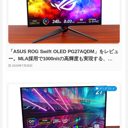
「ASUS ROG Swift OLED PG27AQDM」をレビュ
ー。MLA採用で1000nitの高輝度も実現する、
WQHD/240Hzの有機ELゲーミングモニタを徹底検
2024年7月28日
証
ディスプレイ