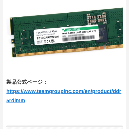
製品公式ページ：
https://www.teamgroupinc.com/en/product/ddr
5rdimm