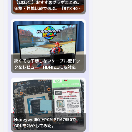
【2025年】おすすめグラボまとめ。
価格・性能比較で選ぶ。【RTX 40,
RX 7000各種に対応】
狭くても干渉しないケーブル型ドッ
クをレビュー。HDMI2.1にも対応
Honeywell純正PCM PTM7950で
GPUを冷やしてみた。