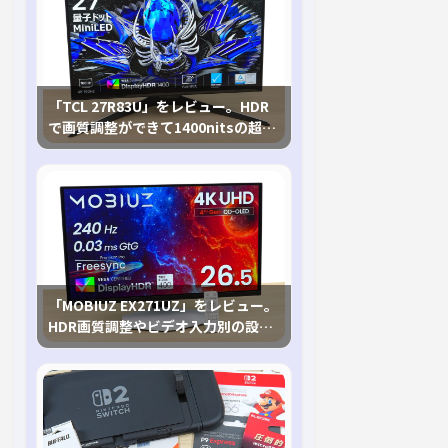
「TCL 27R83U」をレビュー。HDR
で画質調整ができて1400nitsの超高
輝度も発揮！
「MOBIUZ EX271UZ」をレビュー。
HDR画質調整やビデオ入力別の設定
が可能な4K有機ELゲーミングモニタ
を徹底検証