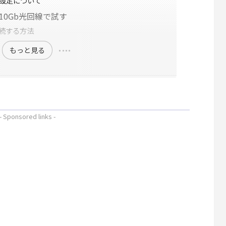
設定について
800を10Gb光回線で試す
接続する方法
もっと見る
- Sponsored links -