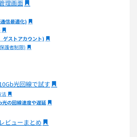
00の管理画面
ム通信最適化)
)
LO、ゲストアカウント)
や保護者制限)
800を10Gb光回線で試す
方法
と10Gb光の回線速度や遅延
800のレビューまとめ