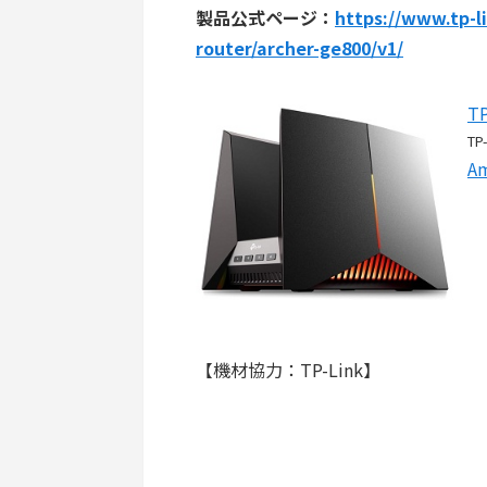
製品公式ページ：
https://www.tp-l
router/archer-ge800/v1/
TP
TP-
A
【機材協力：TP-Link】