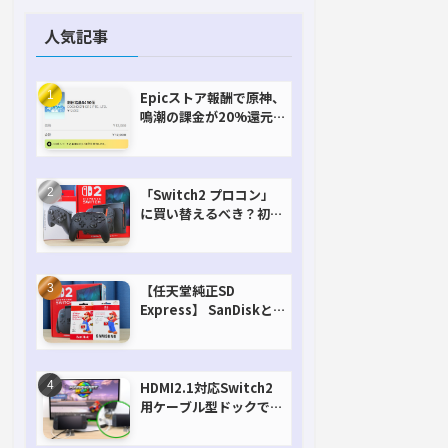
人気記事
Epicストア報酬で原神、
鳴潮の課金が20%還元
で超お得に！【期間延長
決定！】
「Switch2 プロコン」
に買い替えるべき？初代
との違いを比較
【任天堂純正SD
Express】 SanDiskと
Samsungを比較。実は
容量が違うけどオススメ
はどっち！？
HDMI2.1対応Switch2
用ケーブル型ドックで省
スペースを極める。FW
アップデートにも対応可