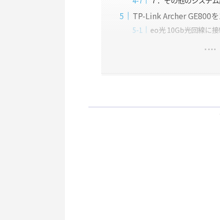
７．その他のシステム
TP-Link Archer GE
eo光 10Gb光回線に