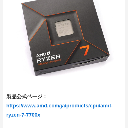
製品公式ページ：
https://www.amd.com/ja/products/cpu/amd-
ryzen-7-7700x