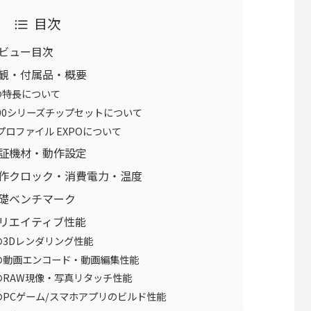
目次
X レビュー目次
0Xの外観・付属品・概要
の特長について
00シリーズチップセットについて
プロファイル EXPOについて
0Xの検証機材・動作設定
50Xの動作クロック・消費電力・温度
Xの基礎ベンチマーク
0Xのクリエイティブ性能
50Xの3Dレンダリング性能
950Xの動画エンコード・動画編集性能
950XのRAW現像・写真リタッチ性能
950XのPCゲーム/スマホアプリのビルド性能