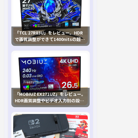
「TCL 27R83U」をレビュー。HDR
で画質調整ができて1400nitsの超高
輝度も発揮！
「MOBIUZ EX271UZ」をレビュー。
HDR画質調整やビデオ入力別の設定
が可能な4K有機ELゲーミングモニタ
を徹底検証