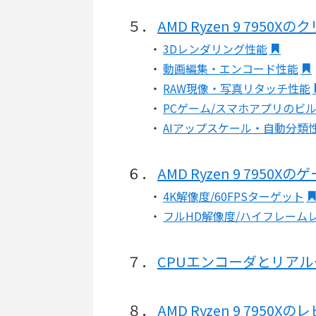
５．
AMD Ryzen 9 7950
・
3Dレンダリング性能
・
動画編集・エンコード性能
・
RAW現像・写真リタッチ性能
・
PCゲーム/スマホアプリのビ
・
AIアップスケール・自動分類
６．
AMD Ryzen 9 7950
・
4K解像度/60FPSターゲット
・
フルHD解像度/ハイフレーム
７．
CPUエンコーダとリア
８．
AMD Ryzen 9 7950