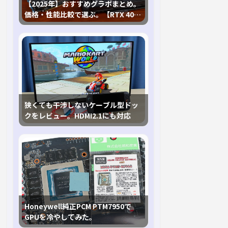
【2025年】おすすめグラボまとめ。
価格・性能比較で選ぶ。【RTX 40,
RX 7000各種に対応】
狭くても干渉しないケーブル型ドッ
クをレビュー。HDMI2.1にも対応
Honeywell純正PCM PTM7950で
GPUを冷やしてみた。