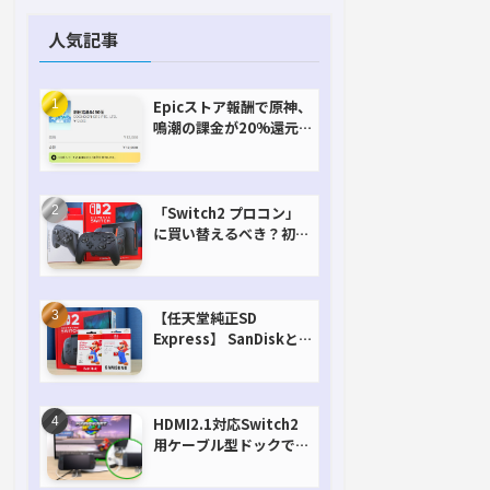
人気記事
Epicストア報酬で原神、
鳴潮の課金が20%還元
で超お得に！【期間延長
決定！】
「Switch2 プロコン」
に買い替えるべき？初代
との違いを比較
【任天堂純正SD
Express】 SanDiskと
Samsungを比較。実は
容量が違うけどオススメ
はどっち！？
HDMI2.1対応Switch2
用ケーブル型ドックで省
スペースを極める。FW
アップデートにも対応可