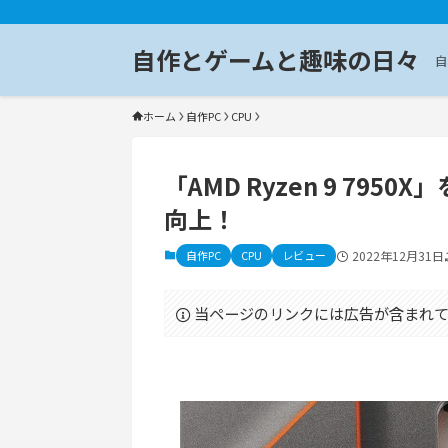
自作とゲームと趣味の日々
自
ホーム
自作PC
CPU
「AMD Ryzen 9 79
向上！
自作PC
CPU
レビュー
2022年12月31日
当ページのリンクには広告が含まれて