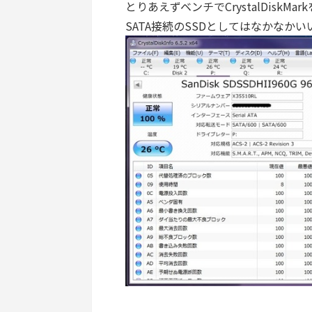
とりあえずベンチでCrystalDiskM
SATA接続のSSDとしてはなかなか