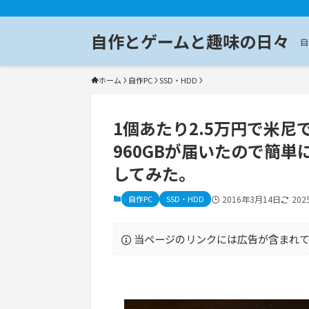
自作とゲームと趣味の日々
自
ホーム
自作PC
SSD・HDD
1個あたり2.5万円で米尼で購入し
960GBが届いたので簡単
してみた。
自作PC
SSD・HDD
2016年3月14日
20
当ページのリンクには広告が含まれて