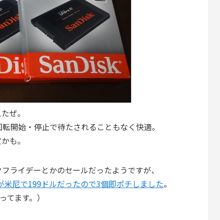
えたぜ。
回転開始・停止で待たされることもなく快適。
定かも。
クフライデーとかのセールだったようですが、
Dが米尼で199ドルだったので3個即ポチしました
。
戻ってます。）