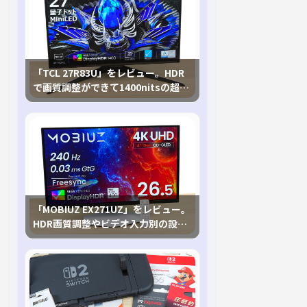
「TCL 27R83U」をレビュー。HDR
で画質調整ができて1400nitsの超高
輝度も発揮！
「MOBIUZ EX271UZ」をレビュー。
HDR画質調整やビデオ入力別の設定
が可能な4K有機ELゲーミングモニタ
を徹底検証