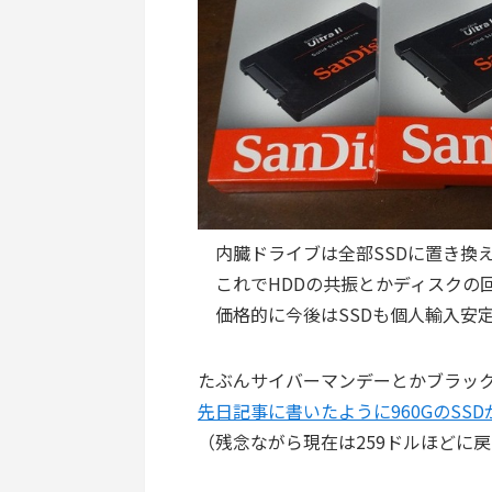
内臓ドライブは全部SSDに置き換
これでHDDの共振とかディスクの
価格的に今後はSSDも個人輸入安
たぶんサイバーマンデーとかブラッ
先日記事に書いたように960GのSS
（残念ながら現在は259ドルほどに