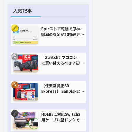
人気記事
Epicストア報酬で原神、
鳴潮の課金が20%還元
で超お得に！【期間延長
決定！】
「Switch2 プロコン」
に買い替えるべき？初代
との違いを比較
【任天堂純正SD
Express】 SanDiskと
Samsungを比較。実は
容量が違うけどオススメ
はどっち！？
HDMI2.1対応Switch2
用ケーブル型ドックで省
スペースを極める。FW
アップデートにも対応可