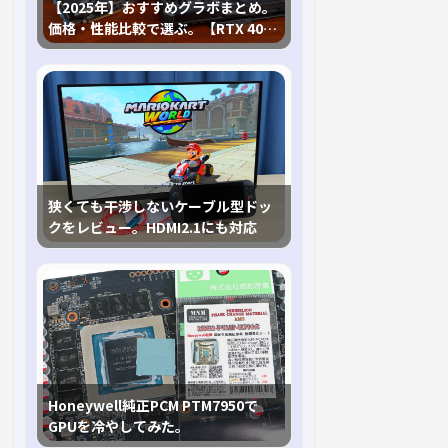
【2025年】おすすめグラボまとめ。
価格・性能比較で選ぶ。【RTX 40,
RX 7000各種に対応】
狭くても干渉しないケーブル型ドッ
クをレビュー。HDMI2.1にも対応
Honeywell純正PCM PTM7950で
GPUを冷やしてみた。