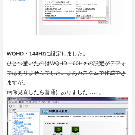
WQHD・144Hz
に設定しました。
ひとつ驚いたのはWQHD・60Hｚの設定がデフォ
ではありませんでした。まあカスタムで作成でき
ますが。
画像見直したら普通にありました……。