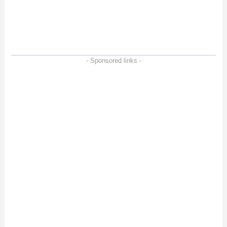
さらに高速にする完全版
輝度も発揮！
X870Eマザーボードを徹
底検証
- Sponsored links -