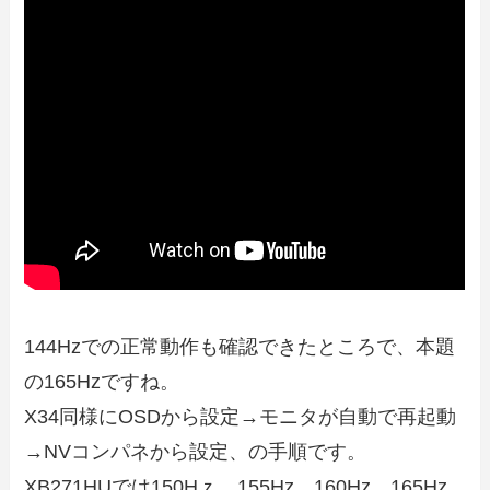
144Hzでの正常動作も確認できたところで、本題
の165Hzですね。
X34同様にOSDから設定→モニタが自動で再起動
→NVコンパネから設定、の手順です。
XB271HUでは150Hｚ、155Hz、160Hz、165Hz