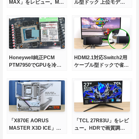
MAX」をレビュー。M.2
ル型ドック 上位モデル
スロット5基搭載の完全
をレビュー。Switch 2と
版X870Eマザーボードを
ゲーミングノートPCの
徹底検証
併用にオススメ！
Honeywell純正PCM
HDMI2.1対応Switch2用
PTM7950でGPUを冷や
ケーブル型ドックで省ス
してみた。
ペースを極める。FWア
ップデートにも対応可
能！
「X870E AORUS
「TCL 27R83U」をレビ
MASTER X3D ICE」を
ュー。HDRで画質調整
レビュー。9000X3Dを
ができて1400nitsの超高