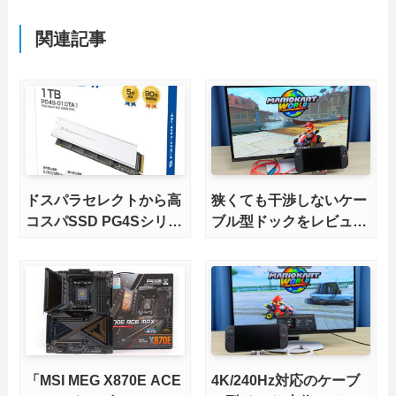
関連記事
ドスパラセレクトから高
狭くても干渉しないケー
コスパSSD PG4Sシリー
ブル型ドックをレビュ
ズが発売
ー。HDMI2.1にも対応
「MSI MEG X870E ACE
4K/240Hz対応のケーブ