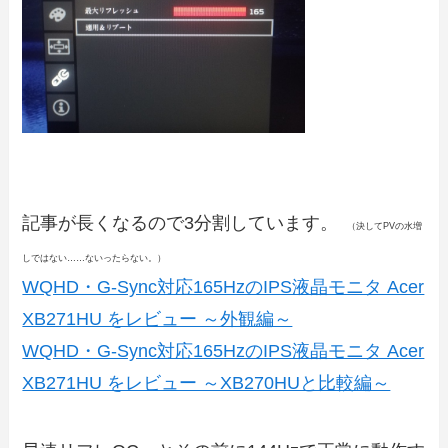
記事が長くなるので3分割しています。
（決してPVの水増
しではない……ないったらない。）
WQHD・G-Sync対応165HzのIPS液晶モニタ Acer
XB271HU をレビュー ～外観編～
WQHD・G-Sync対応165HzのIPS液晶モニタ Acer
XB271HU をレビュー ～XB270HUと比較編～