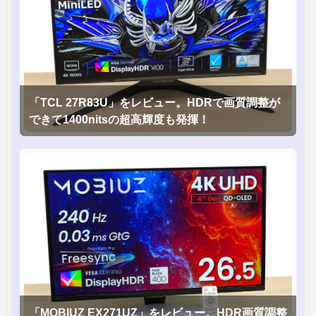
「TCL 27R83U」をレビュー。HDRで画質調整が
できて1400nitsの超高輝度も発揮！
「MOBIUZ EX271UZ」をレビュー。HDR画質調整