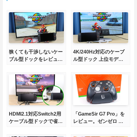
狭くても干渉しないケー
4K/240Hz対応のケーブ
ブル型ドックをレビュ
ル型ドック 上位モデル
ー。HDMI2.1にも対応
をレビュー。Switch 2と
ゲーミングノートPCの
併用にオススメ！
HDMI2.1対応Switch2用
「GameSir G7 Pro」を
ケーブル型ドックで省ス
レビュー。ゼンゼロ コ
ペースを極める。FWア
ラボモデルに一目惚れ
ップデートにも対応可