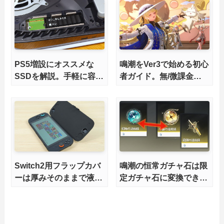
能！
PS5増設にオススメな
鳴潮をVer3で始める初心
SSDを解説。手軽に容量
者ガイド。無/微課金で
不足を解消！【2026年
も今から楽しめる？
最新、PS5 Proにも対
応】
Switch2用フラップカバ
鳴潮の恒常ガチャ石は限
ーは厚みそのままで液晶
定ガチャ石に変換でき
を完全保護
る？