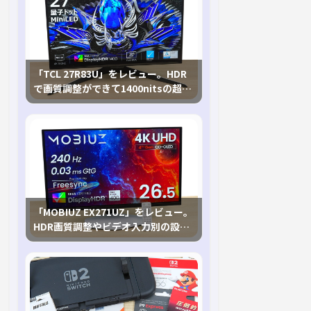
「TCL 27R83U」をレビュー。HDR
で画質調整ができて1400nitsの超高
輝度も発揮！
「MOBIUZ EX271UZ」をレビュー。
HDR画質調整やビデオ入力別の設定
が可能な4K有機ELゲーミングモニタ
を徹底検証