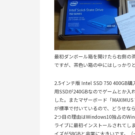
最初ダンボール箱を開けたら右側の
ですが、茶色い箱の中にはしっかり
2.5インチ版 Intel SSD 750
用SSDが240GBなのでゲームとか
した。またマザーボード「MAXIMUS V
が標準で付いているので、どうせならU.
2つ目の理由はWindows10独占のW
ライブに最初インストールされてしまいます
イズが58GBと非常に大きいです。