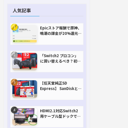
人気記事
Epicストア報酬で原神、
鳴潮の課金が20%還元
で超お得に！【期間延長
決定！】
「Switch2 プロコン」
に買い替えるべき？初代
との違いを比較
【任天堂純正SD
Express】 SanDiskと
Samsungを比較。実は
容量が違うけどオススメ
はどっち！？
HDMI2.1対応Switch2
用ケーブル型ドックで省
スペースを極める。FW
アップデートにも対応可