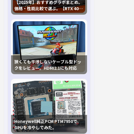
【2025年】おすすめグラボまとめ。
価格・性能比較で選ぶ。【RTX 40,
RX 7000各種に対応】
狭くても干渉しないケーブル型ドッ
クをレビュー。HDMI2.1にも対応
Honeywell純正PCM PTM7950で
GPUを冷やしてみた。