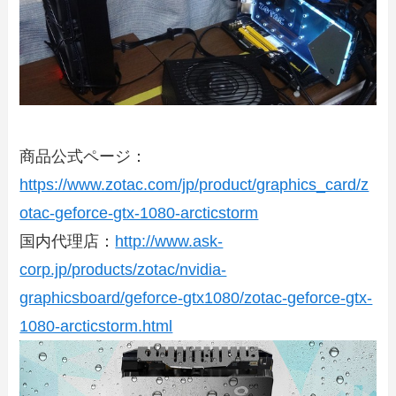
商品公式ページ：
https://www.zotac.com/jp/product/graphics_card/z
otac-geforce-gtx-1080-arcticstorm
国内代理店：
http://www.ask-
corp.jp/products/zotac/nvidia-
graphicsboard/geforce-gtx1080/zotac-geforce-gtx-
1080-arcticstorm.html