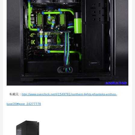
転載元：
http://www.overclock.net/t/1549781/northern-lights-phanteks-enthoo-
luxe/20#post_24277776