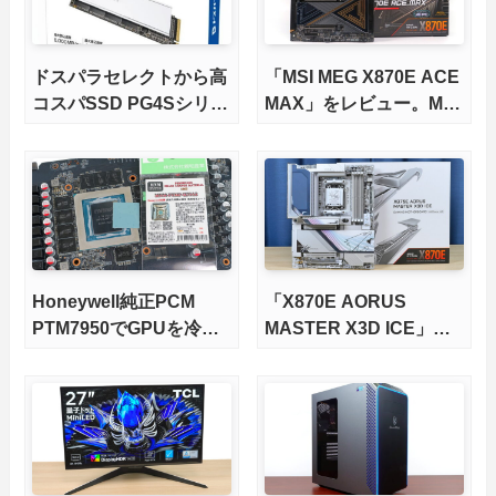
ドスパラセレクトから高
「MSI MEG X870E ACE
コスパSSD PG4Sシリー
MAX」をレビュー。M.2
ズが発売
スロット5基搭載の完全
版X870Eマザーボードを
徹底検証
Honeywell純正PCM
「X870E AORUS
PTM7950でGPUを冷や
MASTER X3D ICE」を
してみた。
レビュー。9000X3Dを
さらに高速にする完全版
X870Eマザーボードを徹
底検証