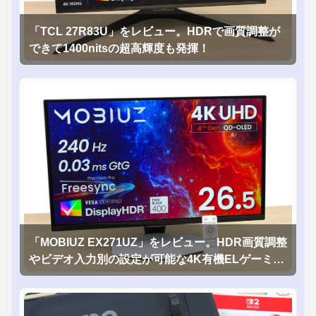
「TCL 27R83U」をレビュー。HDRで画質調整が
できて1400nitsの超高輝度も発揮！
「MOBIUZ EX271UZ」をレビュー。HDR画質調整
やビデオ入力別の設定が可能な4K有機ELゲーミン
グモニタを徹底検証