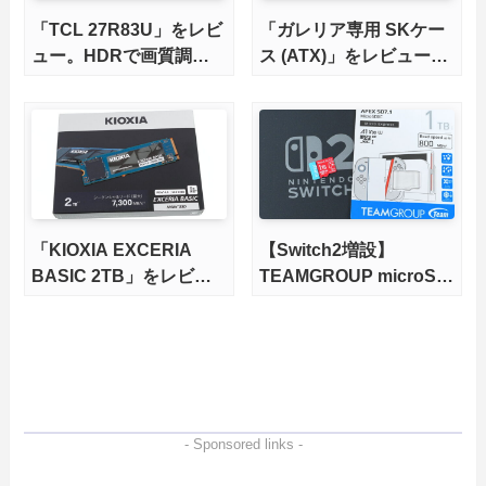
「TCL 27R83U」をレビ
「ガレリア専用 SKケー
ュー。HDRで画質調整
ス (ATX)」をレビュー。
ができて1400nitsの超高
まだまだ現役、自作PC
輝度も発揮！
的アップグレードの素体
にもなるBTO筐体を完全
解説
「KIOXIA EXCERIA
【Switch2増設】
BASIC 2TB」をレビュ
TEAMGROUP microSD
ー。QLC型BiCS8で省電
Express 1TBをレビュ
力、高性能、高コスパを
ー。Vlogクリエイターに
実現！
も強いメモリーカードを
徹底検証
- Sponsored links -