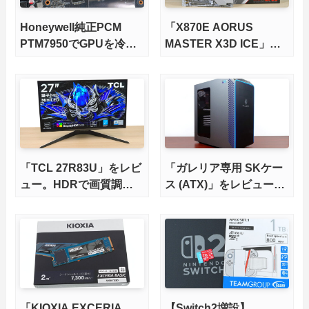
Honeywell純正PCM
「X870E AORUS
PTM7950でGPUを冷や
MASTER X3D ICE」を
してみた。
レビュー。9000X3Dを
さらに高速にする完全版
X870Eマザーボードを徹
底検証
「TCL 27R83U」をレビ
「ガレリア専用 SKケー
ュー。HDRで画質調整
ス (ATX)」をレビュー。
ができて1400nitsの超高
まだまだ現役、自作PC
輝度も発揮！
的アップグレードの素体
にもなるBTO筐体を完全
解説
「KIOXIA EXCERIA
【Switch2増設】