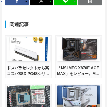
関連記事
ドスパラセレクトから高
「MSI MEG X870E ACE
コスパSSD PG4Sシリー
MAX」をレビュー。M.2
ズが発売
スロット5基搭載の完全
版X870Eマザーボードを
徹底検証