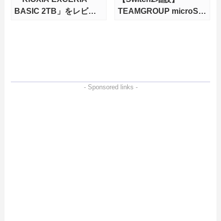
BASIC 2TB」をレビュ
TEAMGROUP microSD
ー。QLC型BiCS8で省電
Express 1TBをレビュ
力、高性能、高コスパを
ー。Vlogクリエイターに
実現！
も強いメモリーカードを
徹底検証
- Sponsored links -