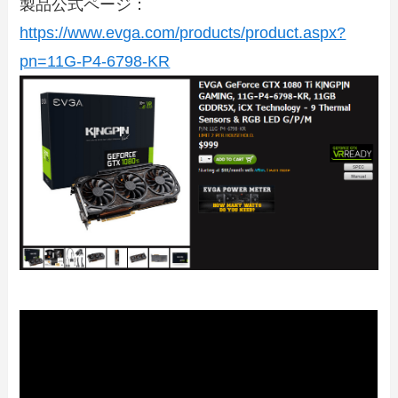
製品公式ページ：
https://www.evga.com/products/product.aspx?
pn=11G-P4-6798-KR