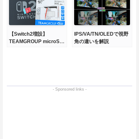
実現！
【Switch2増設】
IPS/VA/TN/OLEDで視野
TEAMGROUP microSD
角の違いを解説
Express 1TBをレビュ
ー。Vlogクリエイターに
も強いメモリーカードを
徹底検証
- Sponsored links -