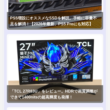
PS5増設にオススメなSSDを解説。手軽に容量不
足を解消！【2026年最新、PS5 Proにも対応】
「TCL 27R83U」をレビュー。HDRで画質調整が
できて1400nitsの超高輝度も発揮！