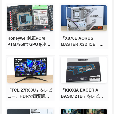
版X870Eマザーボードを
徹底検証
Honeywell純正PCM
「X870E AORUS
PTM7950でGPUを冷や
MASTER X3D ICE」を
してみた。
レビュー。9000X3Dを
さらに高速にする完全版
X870Eマザーボードを徹
底検証
「TCL 27R83U」をレビ
「KIOXIA EXCERIA
ュー。HDRで画質調整
BASIC 2TB」をレビュ
ができて1400nitsの超高
ー。QLC型BiCS8で省電
輝度も発揮！
力、高性能、高コスパを