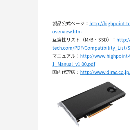
製品公式ページ：
http://highpoint-
overview.htm
互換性リスト（M/B・SSD）：
http:
tech.com/PDF/Compatibility_List/
マニュアル：
http://www.highpoint
1_Manual_v1.00.pdf
国内代理店：
http://www.dirac.co.jp