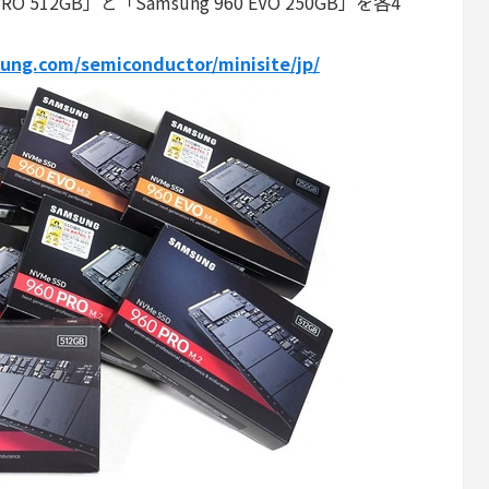
PRO 512GB」と「Samsung 960 EVO 250GB」を各4
ung.com/semiconductor/minisite/jp/