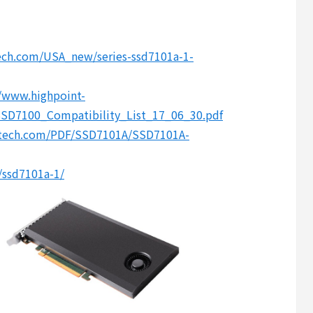
tech.com/USA_new/series-ssd7101a-1-
//www.highpoint-
SSD7100_Compatibility_List_17_06_30.pdf
-tech.com/PDF/SSD7101A/SSD7101A-
/ssd7101a-1/