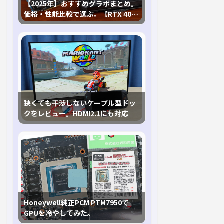
【2025年】おすすめグラボまとめ。
価格・性能比較で選ぶ。【RTX 40,
RX 7000各種に対応】
狭くても干渉しないケーブル型ドッ
クをレビュー。HDMI2.1にも対応
Honeywell純正PCM PTM7950で
GPUを冷やしてみた。