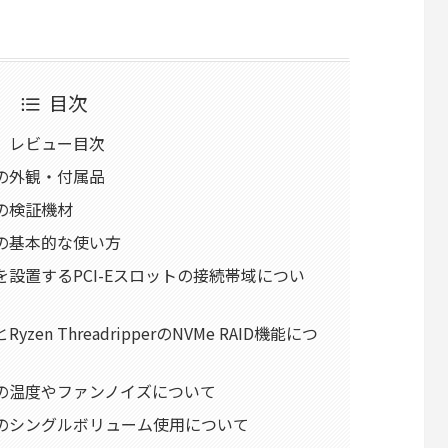
目次
A-1 レビュー目次
A-1の外観・付属品
A-1の検証機材
1A-1の基本的な使い方
01A-1を設置するPCI-Eスロットの接続帯域につい
1とRyzen ThreadripperのNVMe RAID機能につ
01A-1の温度やファンノイズについて
01A-1のシングルボリューム使用について