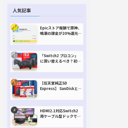
人気記事
Epicストア報酬で原神、
鳴潮の課金が20%還元
で超お得に！【期間延長
決定！】
「Switch2 プロコン」
に買い替えるべき？初代
との違いを比較
【任天堂純正SD
Express】 SanDiskと
Samsungを比較。実は
容量が違うけどオススメ
はどっち！？
HDMI2.1対応Switch2
用ケーブル型ドックで省
スペースを極める。FW
アップデートにも対応可