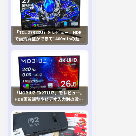
「TCL 27R83U」をレビュー。HDR
で画質調整ができて1400nitsの超高
輝度も発揮！
「MOBIUZ EX271UZ」をレビュー。
HDR画質調整やビデオ入力別の設定
が可能な4K有機ELゲーミングモニタ
を徹底検証