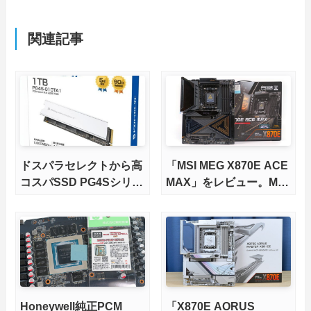
関連記事
ドスパラセレクトから高
「MSI MEG X870E ACE
コスパSSD PG4Sシリー
MAX」をレビュー。M.2
ズが発売
スロット5基搭載の完全
版X870Eマザーボードを
徹底検証
Honeywell純正PCM
「X870E AORUS