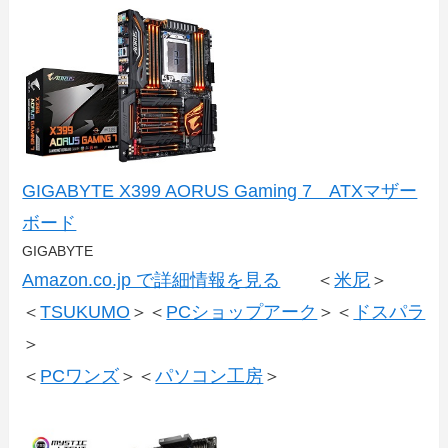
GIGABYTE X399 AORUS Gaming 7 ATXマザー
ボード
GIGABYTE
Amazon.co.jp で詳細情報を見る
＜
米尼
＞
＜
TSUKUMO
＞＜
PCショップアーク
＞＜
ドスパラ
＞
＜
PCワンズ
＞＜
パソコン工房
＞