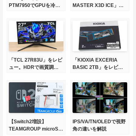
PTM7950でGPUを冷や
MASTER X3D ICE」を
してみた。
レビュー。9000X3Dを
さらに高速にする完全版
X870Eマザーボードを徹
底検証
「TCL 27R83U」をレビ
「KIOXIA EXCERIA
ュー。HDRで画質調整
BASIC 2TB」をレビュ
ができて1400nitsの超高
ー。QLC型BiCS8で省電
輝度も発揮！
力、高性能、高コスパを
実現！
【Switch2増設】
IPS/VA/TN/OLEDで視野
TEAMGROUP microSD
角の違いを解説
Express 1TBをレビュ