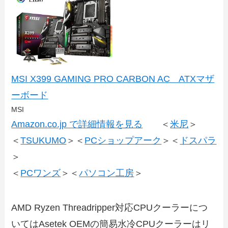
MSI X399 GAMING PRO CARBON AC ATXマザ
ーボード
MSI
Amazon.co.jp で詳細情報を見る
＜
米尼
＞
＜
TSUKUMO
＞＜
PCショップアーク
＞＜
ドスパラ
＞
＜
PCワンズ
＞＜
パソコン工房
＞
AMD Ryzen Threadripper対応CPUクーラーにつ
いてはAsetek OEMの簡易水冷CPUクーラーはリ