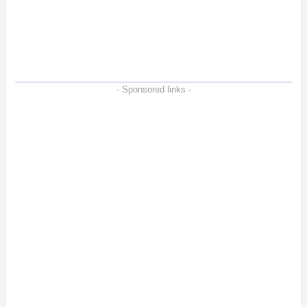
ー。Vlogクリエイターに
も強いメモリーカードを
徹底検証
- Sponsored links -