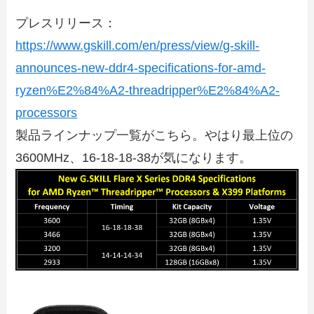
プレスリリース：
https://www.gskill.com/en/press/view/g-skill-
announces-new-ddr4-specifications-for-amd-
ryzen%E2%84%A2-threadripper%E2%84%A2-
processors
製品ラインナップ一覧がこちら。やはり最上位の
3600MHz、16-18-18-38が気になります。