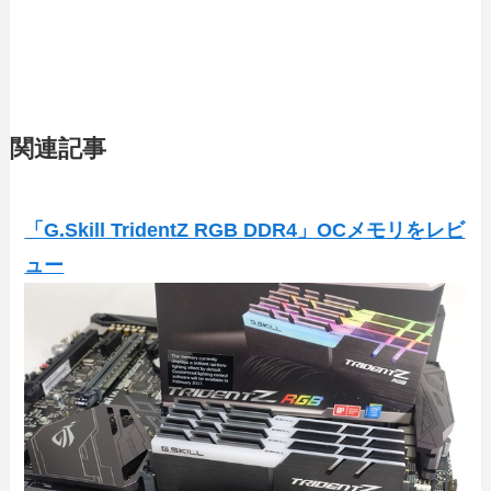
関連記事
「G.Skill TridentZ RGB DDR4」OCメモリをレビ
ュー