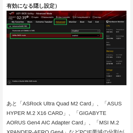
有効になる隠し設定）
あと「ASRock Ultra Quad M2 Card」、「ASUS
HYPER M.2 X16 CARD」、「GIGABYTE
AORUS Gen4 AIC Adapter Card」、「MSI M.2
XPANDER-AERO Gen4」などPCIE帯域の分割が