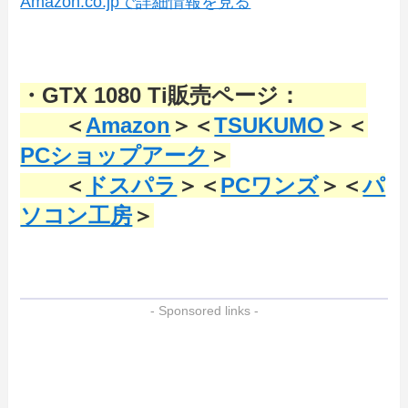
Amazon.co.jpで詳細情報を見る
・GTX 1080 Ti販売ページ：
＜
Amazon
＞＜
TSUKUMO
＞＜
PCショップアーク
＞
＜
ドスパラ
＞＜
PCワンズ
＞＜
パ
ソコン工房
＞
- Sponsored links -