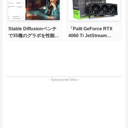
Stable Diffusionベンチ
「Palit GeForce RTX
で35種のグラボを性能比
4060 Ti JetStream
較。生成速度やコスパか
16GB」をレビュー。6万
らオススメGPUを徹底解
円台でSD XLにも対応で
説
きる大容量16GBの
VRAMを搭載
- Sponsored links -