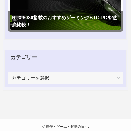
RTX 5080搭載のおすすめゲーミングBTO PCを徹
底比較！
カテゴリー
カ
テ
ゴ
リ
ー
©
自作とゲームと趣味の日々.