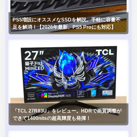
PS5増設にオススメなSSDを解説。手軽に容量不
足を解消！【2026年最新、PS5 Proにも対応】
「TCL 27R83U」をレビュー。HDRで画質調整が
できて1400nitsの超高輝度も発揮！