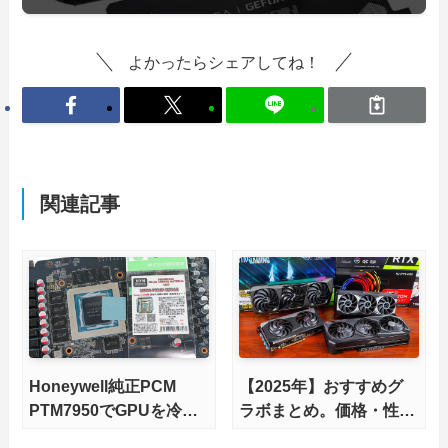
よかったらシェアしてね！
関連記事
Honeywell純正PCM
【2025年】おすすめグ
PTM7950でGPUを冷や
ラボまとめ。価格・性能
してみた。
比較で選ぶ。【RTX 40,