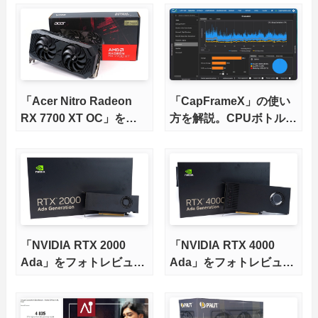
RX 7000各種に対応】
「Acer Nitro Radeon
「CapFrameX」の使い
RX 7700 XT OC」をレ
方を解説。CPUボトルネ
ビュー。オリファンでは
ックの解析にも便利な
新興メーカーのAcer製
GPU Busyにも対応
は冷えて静かなのか徹底
検証
「NVIDIA RTX 2000
「NVIDIA RTX 4000
Ada」をフォトレビュ
Ada」をフォトレビュ
ー。ベンチマークも少し
ー。ベンチマークも少し