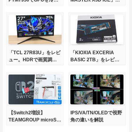
してみた。
レビュー。9000X3Dを
さらに高速にする完全版
X870Eマザーボードを徹
底検証
「TCL 27R83U」をレビ
「KIOXIA EXCERIA
ュー。HDRで画質調整
BASIC 2TB」をレビュ
ができて1400nitsの超高
ー。QLC型BiCS8で省電
輝度も発揮！
力、高性能、高コスパを
実現！
【Switch2増設】
IPS/VA/TN/OLEDで視野
TEAMGROUP microSD
角の違いを解説
Express 1TBをレビュ