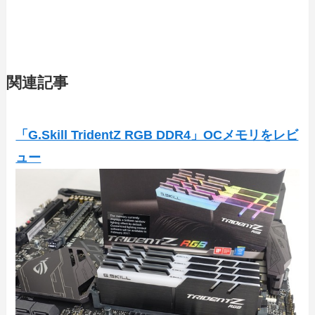
関連記事
「G.Skill TridentZ RGB DDR4」OCメモリをレビ
ュー