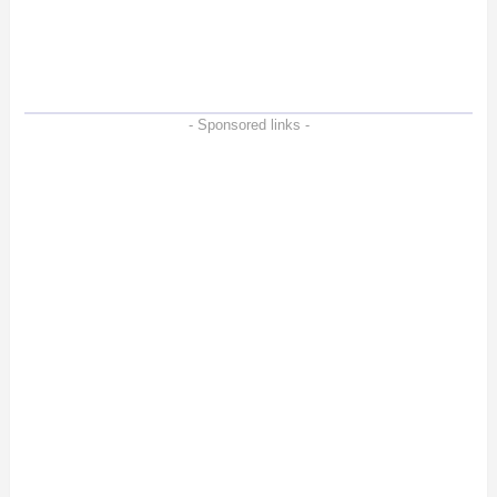
ー。Vlogクリエイターに
も強いメモリーカードを
徹底検証
- Sponsored links -