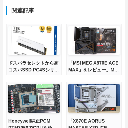
関連記事
ドスパラセレクトから高
「MSI MEG X870E ACE
コスパSSD PG4Sシリー
MAX」をレビュー。M.2
ズが発売
スロット5基搭載の完全
版X870Eマザーボードを
徹底検証
Honeywell純正PCM
「X870E AORUS
PTM7950でGPUを冷や
MASTER X3D ICE」を