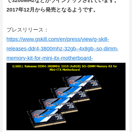
で3200MHzなどがラインナップされています。
2017年12月から発売となるようです。
プレスリリース：
https://www.gskill.com/en/press/view/g-skill-
releases-ddr4-3800mhz-32gb–4x8gb–so-dimm-
memory-kit-for-mini-itx-motherboard-