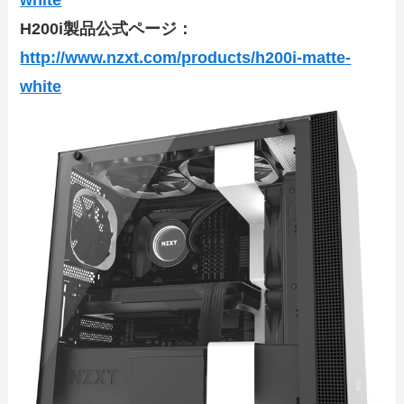
white
H200i製品公式ページ：
http://www.nzxt.com/products/h200i-matte-
white