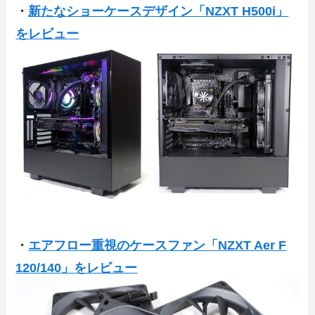
・
新たなショーケースデザイン「NZXT H500i」
をレビュー
・
エアフロー重視のケースファン「NZXT Aer F
120/140」をレビュー