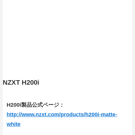
NZXT H200i
H200i製品公式ページ：
http://www.nzxt.com/products/h200i-matte-
white