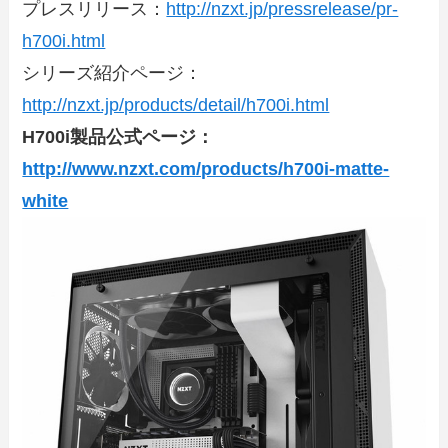
プレスリリース：
http://nzxt.jp/pressrelease/pr-
h700i.html
シリーズ紹介ページ：
http://nzxt.jp/products/detail/h700i.html
H700i製品公式ページ：
http://www.nzxt.com/products/h700i-matte-
white