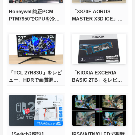
Honeywell純正PCM
「X870E AORUS
PTM7950でGPUを冷や
MASTER X3D ICE」を
してみた。
レビュー。9000X3Dを
さらに高速にする完全版
X870Eマザーボードを徹
底検証
「TCL 27R83U」をレビ
「KIOXIA EXCERIA
ュー。HDRで画質調整
BASIC 2TB」をレビュ
ができて1400nitsの超高
ー。QLC型BiCS8で省電
輝度も発揮！
力、高性能、高コスパを
実現！
【Switch2増設】
IPS/VA/TN/OLEDで視野