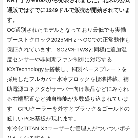
KR）」がEVGAから発表されました。北米の公式
通販ではすでに1249ドルで販売が開始されていま
す。
OC選別されたモデルとなっており最低でも実働
ブーストクロック2025MHｚへOCでの正常動作も
保証されています。SC2やFTW3と同様に追加温
度センサーや非同期ファン制御に対応する
iCXTechnologyを搭載し、銅製ベースプレートを
採用したフルカバー水冷ブロックを標準搭載、補
助電源コネクタがサーバー向け製品などにみられ
る右端配置など独自機能が多数盛り込まれていま
す。GPUクーラーを外すとブラック＆ゴールドの
眩しいPCB基板が現れます。
水冷化TITAN Xpユーザーな管理人がついついポチ