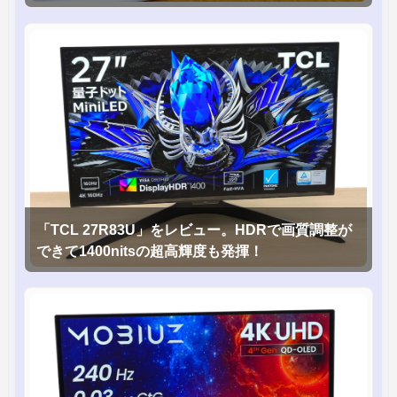
「TCL 27R83U」をレビュー。HDRで画質調整が
できて1400nitsの超高輝度も発揮！