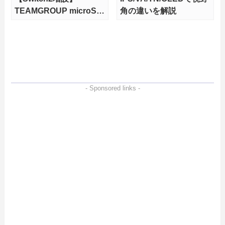
TEAMGROUP microSD
角の違いを解説
Express 1TBをレビュ
ー。Vlogクリエイターに
も強いメモリーカードを
徹底検証
- Sponsored links -