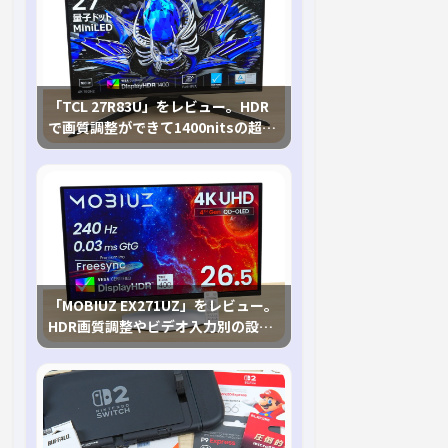
「TCL 27R83U」をレビュー。HDR
で画質調整ができて1400nitsの超高
輝度も発揮！
「MOBIUZ EX271UZ」をレビュー。
HDR画質調整やビデオ入力別の設定
が可能な4K有機ELゲーミングモニタ
を徹底検証