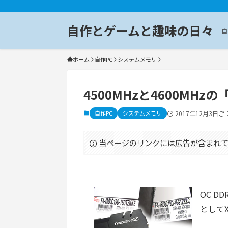
自作とゲームと趣味の日々
自
ホーム
自作PC
システムメモリ
4500MHzと4600MHzの「G.
自作PC
システムメモリ
2017年12月3日
当ページのリンクには広告が含まれて
OC DD
としてX