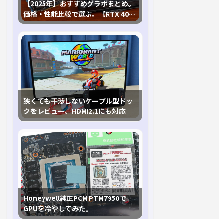
【2025年】おすすめグラボまとめ。
価格・性能比較で選ぶ。【RTX 40,
RX 7000各種に対応】
狭くても干渉しないケーブル型ドッ
クをレビュー。HDMI2.1にも対応
Honeywell純正PCM PTM7950で
GPUを冷やしてみた。