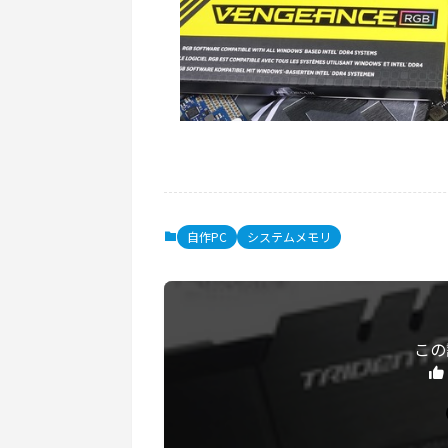
自作PC
システムメモリ
この