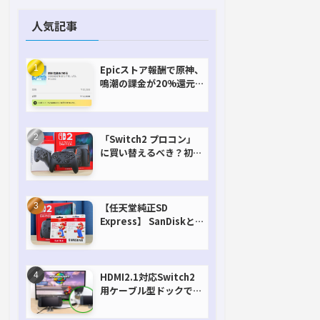
人気記事
Epicストア報酬で原神、
鳴潮の課金が20%還元
で超お得に！【期間延長
決定！】
「Switch2 プロコン」
に買い替えるべき？初代
との違いを比較
【任天堂純正SD
Express】 SanDiskと
Samsungを比較。実は
容量が違うけどオススメ
はどっち！？
HDMI2.1対応Switch2
用ケーブル型ドックで省
スペースを極める。FW
アップデートにも対応可