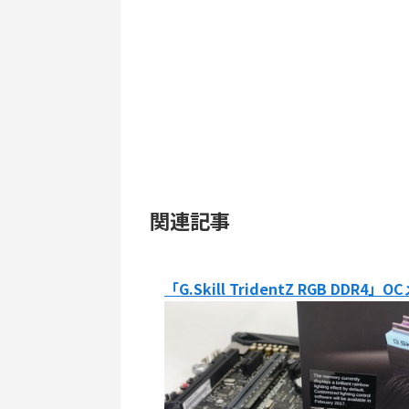
関連記事
「G.Skill TridentZ RGB DDR