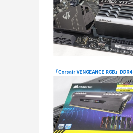
「Corsair VENGEANCE RGB」D