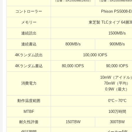
（型番：SA1000M8/240G）
（型番：SA1000M8/48
コントローラー
Phison PS5008-E
メモリー
東芝製 TLCタイプ 64層3
連続読出
1500MB/s
連続書込
800MB/s
900MB/s
4Kランダム読出
100,000 IOPS
4Kランダム書込
80,000 IOPS
90,000 IOPS
10mW（アイドル
消費電力
70mW（平均）
0.9W（最大）
動作温度範囲
0°C～70°C
MTBF
100万時間
耐久性評価
150TBW
300TBW