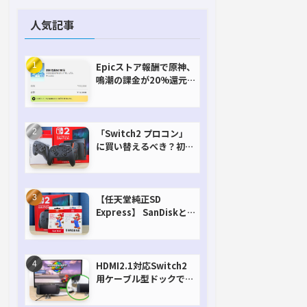
人気記事
Epicストア報酬で原神、
鳴潮の課金が20%還元
で超お得に！【期間延長
決定！】
「Switch2 プロコン」
に買い替えるべき？初代
との違いを比較
【任天堂純正SD
Express】 SanDiskと
Samsungを比較。実は
容量が違うけどオススメ
はどっち！？
HDMI2.1対応Switch2
用ケーブル型ドックで省
スペースを極める。FW
アップデートにも対応可