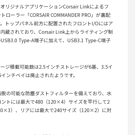
には同社オリジナルアプリケーションCorsair Linkによるフ
ラー「CORSAIR COMMANDER PRO」が裏配
。トップパネル前方に配置されたフロントI/Oにはア
されており、Corsair Link上からライティング制
3.0 Type-A端子に加えて、USB3.1 Type-C端子
D」のストレージ積載可能数は2.5インチストレージが6基、3.5イ
5インチベイは廃止されたようです。
着脱の可能な防塵ダストフィルターを備えており、水
トには最大で480（120×4）サイズを平行して2
0×3）、リアには最大で240サイズ（120×2）に対