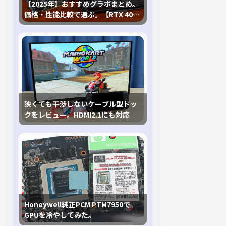
【2025年】おすすめグラボまとめ。
価格・性能比較で選ぶ。【RTX 40,
RX 7000各種に対応】
狭くても干渉しないケーブル型ドッ
クをレビュー。HDMI2.1にも対応
Honeywell純正PCM PTM7950で
GPUを冷やしてみた。