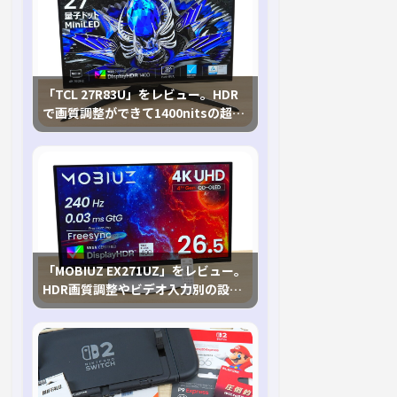
「TCL 27R83U」をレビュー。HDR
で画質調整ができて1400nitsの超高
輝度も発揮！
「MOBIUZ EX271UZ」をレビュー。
HDR画質調整やビデオ入力別の設定
が可能な4K有機ELゲーミングモニタ
を徹底検証