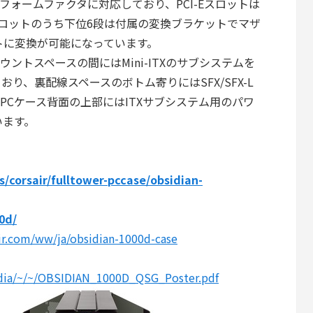
Xフォームファクタに対応しており、PCI-Eスロットは
Eスロットのうち下位6段は付属の変換ブラケットでマザ
ットに変換が可能になっています。
ントスペースの間にはMini-ITXのサブシステムを
り、裏配線スペースのボトム寄りにはSFX/SFX-L
PCケース背面の上部にはITXサブシステム用のパワ
います。
/corsair/fulltower-pccase/obsidian-
0d/
ir.com/ww/ja/obsidian-1000d-case
edia/~/~/OBSIDIAN_1000D_QSG_Poster.pdf