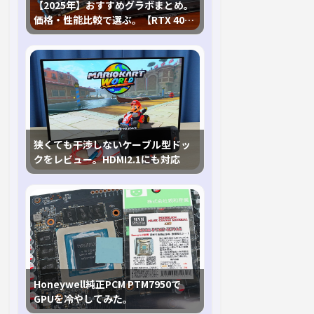
【2025年】おすすめグラボまとめ。
価格・性能比較で選ぶ。【RTX 40,
RX 7000各種に対応】
狭くても干渉しないケーブル型ドッ
クをレビュー。HDMI2.1にも対応
Honeywell純正PCM PTM7950で
GPUを冷やしてみた。