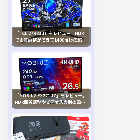
「TCL 27R83U」をレビュー。HDR
で画質調整ができて1400nitsの超高
輝度も発揮！
「MOBIUZ EX271UZ」をレビュー。
HDR画質調整やビデオ入力別の設定
が可能な4K有機ELゲーミングモニタ
を徹底検証