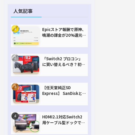
人気記事
Epicストア報酬で原神、
鳴潮の課金が20%還元
で超お得に！【期間延長
決定！】
「Switch2 プロコン」
に買い替えるべき？初代
との違いを比較
【任天堂純正SD
Express】 SanDiskと
Samsungを比較。実は
容量が違うけどオススメ
はどっち！？
HDMI2.1対応Switch2
用ケーブル型ドックで省
スペースを極める。FW
アップデートにも対応可