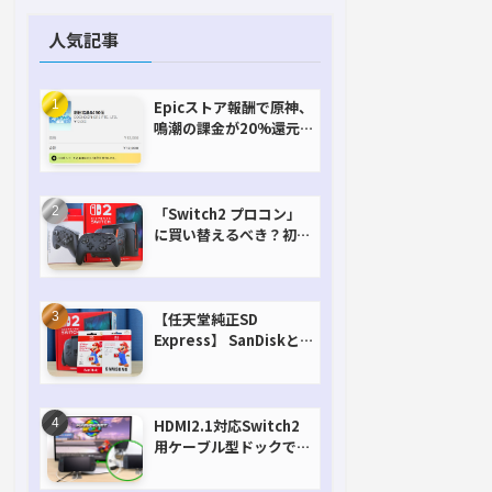
人気記事
Epicストア報酬で原神、
鳴潮の課金が20%還元
で超お得に！【期間延長
決定！】
「Switch2 プロコン」
に買い替えるべき？初代
との違いを比較
【任天堂純正SD
Express】 SanDiskと
Samsungを比較。実は
容量が違うけどオススメ
はどっち！？
HDMI2.1対応Switch2
用ケーブル型ドックで省
スペースを極める。FW
アップデートにも対応可