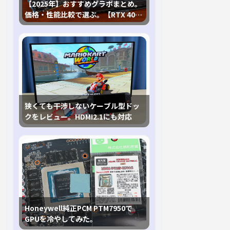
【2025年】おすすめグラボまとめ。
価格・性能比較で選ぶ。【RTX 40,
RX 7000各種に対応】
狭くても干渉しないケーブル型ドッ
クをレビュー。HDMI2.1にも対応
Honeywell純正PCM PTM7950で
GPUを冷やしてみた。