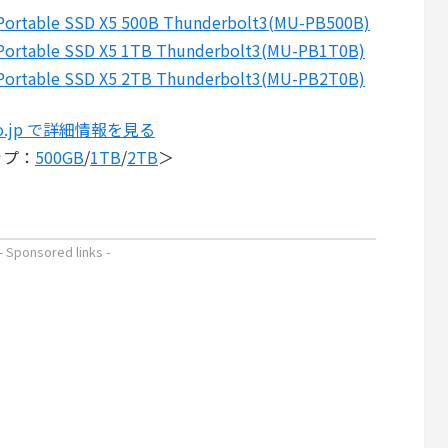
Portable SSD X5 500B Thunderbolt3(MU-PB500B)
Portable SSD X5 1TB Thunderbolt3(MU-PB1T0B)
Portable SSD X5 2TB Thunderbolt3(MU-PB2T0B)
.co.jp で詳細情報を見る
ップ：
500GB
/
1TB
/
2TB
＞
- Sponsored links -