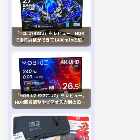
「TCL 27R83U」をレビュー。HDR
で画質調整ができて1400nitsの超高
輝度も発揮！
「MOBIUZ EX271UZ」をレビュー。
HDR画質調整やビデオ入力別の設定
が可能な4K有機ELゲーミングモニタ
を徹底検証