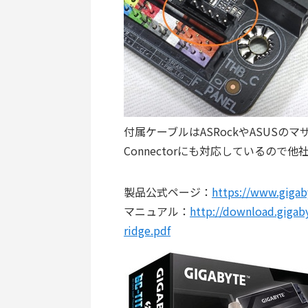
付属ケーブルはASRockやASUSのマザ
Connectorにも対応しているの
製品公式ページ：
https://www.giga
マニュアル：
http://download.gigab
ridge.pdf