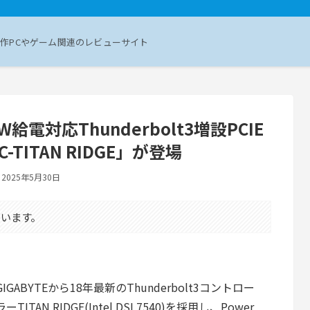
作PCやゲーム関連のレビューサイト
00W給電対応Thunderbolt3増設PCIE
-TITAN RIDGE」が登場
2025年5月30日
います。
GIGABYTEから18年最新のThunderbolt3コントロー
ラーTITAN RIDGE(Intel DSL7540)を採用し、Power