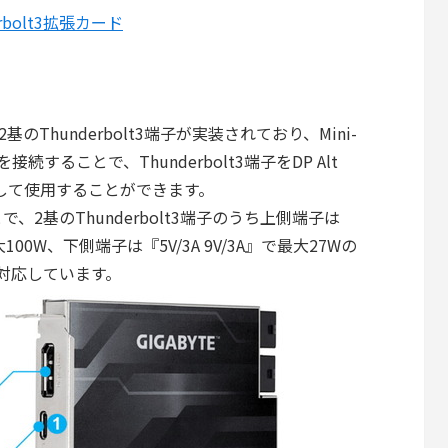
derbolt3拡張カード
」には2基のThunderbolt3端子が実装されており、Mini-
を接続することで、Thunderbolt3端子をDP Alt
子として使用することができます。
で、2基のThunderbolt3端子のうち上側端子は
A』で最大100W、下側端子は『5V/3A 9V/3A』で最大27Wの
供給に対応しています。