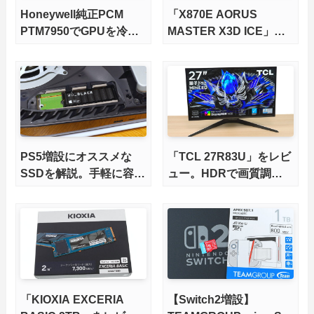
Honeywell純正PCM
「X870E AORUS
PTM7950でGPUを冷や
MASTER X3D ICE」を
してみた。
レビュー。9000X3Dを
さらに高速にする完全版
X870Eマザーボードを徹
底検証
PS5増設にオススメな
「TCL 27R83U」をレビ
SSDを解説。手軽に容量
ュー。HDRで画質調整
不足を解消！【2026年
ができて1400nitsの超高
最新、PS5 Proにも対
輝度も発揮！
応】
「KIOXIA EXCERIA
【Switch2増設】