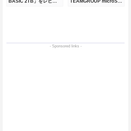
BASIC 2TB」をレビュ
TEAMGROUP microSD
ー。QLC型BiCS8で省電
Express 1TBをレビュ
力、高性能、高コスパを
ー。Vlogクリエイターに
実現！
も強いメモリーカードを
徹底検証
- Sponsored links -