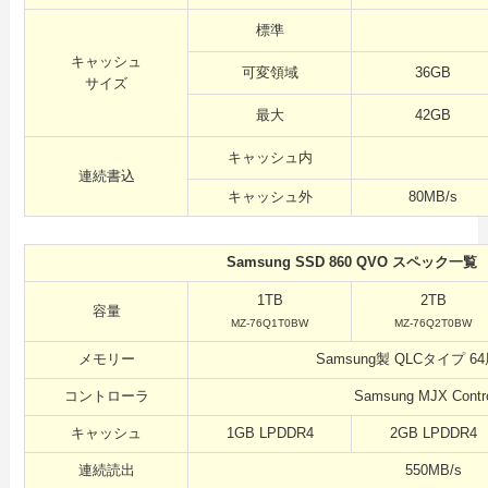
標準
キャッシュ
可変領域
36GB
サイズ
最大
42GB
キャッシュ内
連続書込
キャッシュ外
80MB/s
Samsung SSD 860 QVO スペック一覧
1TB
2TB
容量
MZ-76Q1T0BW
MZ-76Q2T0BW
メモリー
Samsung製 QLCタイプ 64
コントローラ
Samsung MJX Contro
キャッシュ
1GB LPDDR4
2GB LPDDR4
連続読出
550MB/s