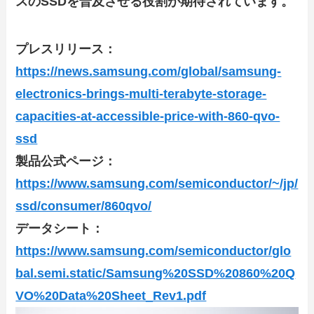
スのSSDを普及させる役割が期待されています。
プレスリリース：
https://news.samsung.com/global/samsung-
electronics-brings-multi-terabyte-storage-
capacities-at-accessible-price-with-860-qvo-
ssd
製品公式ページ：
https://www.samsung.com/semiconductor/~/jp/
ssd/consumer/860qvo/
データシート：
https://www.samsung.com/semiconductor/glo
bal.semi.static/Samsung%20SSD%20860%20Q
VO%20Data%20Sheet_Rev1.pdf