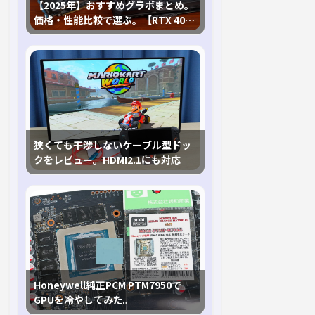
【2025年】おすすめグラボまとめ。
価格・性能比較で選ぶ。【RTX 40,
RX 7000各種に対応】
狭くても干渉しないケーブル型ドッ
クをレビュー。HDMI2.1にも対応
Honeywell純正PCM PTM7950で
GPUを冷やしてみた。