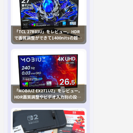
「TCL 27R83U」をレビュー。HDR
で画質調整ができて1400nitsの超高
輝度も発揮！
「MOBIUZ EX271UZ」をレビュー。
HDR画質調整やビデオ入力別の設定
が可能な4K有機ELゲーミングモニタ
を徹底検証