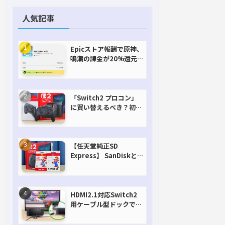
人気記事
Epicストア報酬で原神、
鳴潮の課金が20%還元
で超お得に！【期間延長
決定！】
「Switch2 プロコン」
に買い替えるべき？初代
との違いを比較
【任天堂純正SD
Express】 SanDiskと
Samsungを比較。実は
容量が違うけどオススメ
はどっち！？
HDMI2.1対応Switch2
用ケーブル型ドックで省
スペースを極める。FW
アップデートにも対応可