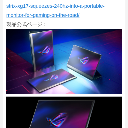
strix-xg17-squeezes-240hz-into-a-portable-
monitor-for-gaming-on-the-road/
製品公式ページ：