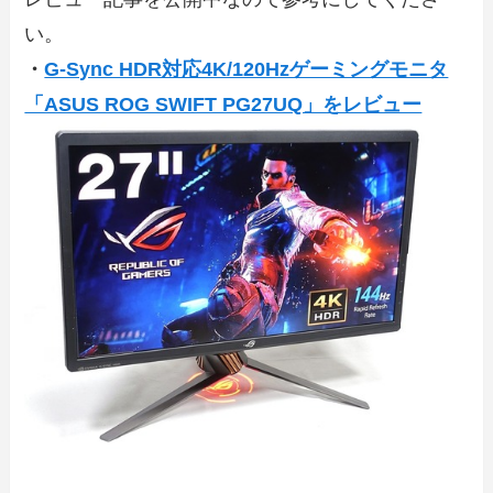
い。
・
G-Sync HDR対応4K/120Hzゲーミングモニタ
「ASUS ROG SWIFT PG27UQ」をレビュー