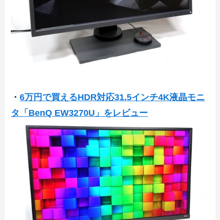
・
6万円で買えるHDR対応31.5インチ4K液晶モニ
タ「BenQ EW3270U」をレビュー