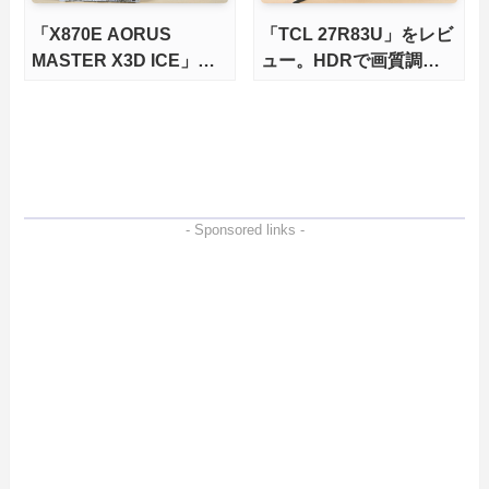
「X870E AORUS
「TCL 27R83U」をレビ
MASTER X3D ICE」を
ュー。HDRで画質調整
レビュー。9000X3Dを
ができて1400nitsの超高
さらに高速にする完全版
輝度も発揮！
X870Eマザーボードを徹
底検証
- Sponsored links -