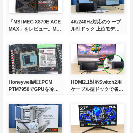
「MSI MEG X870E ACE
4K/240Hz対応のケーブ
MAX」をレビュー。M.2
ル型ドック 上位モデル
スロット5基搭載の完全
をレビュー。Switch 2と
版X870Eマザーボードを
ゲーミングノートPCの
徹底検証
併用にオススメ！
Honeywell純正PCM
HDMI2.1対応Switch2用
PTM7950でGPUを冷や
ケーブル型ドックで省ス
してみた。
ペースを極める。FWア
ップデートにも対応可
能！