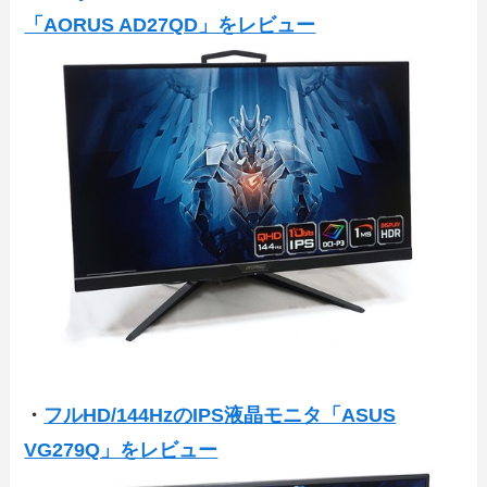
「AORUS AD27QD」をレビュー
・
フルHD/144HzのIPS液晶モニタ「ASUS
VG279Q」をレビュー