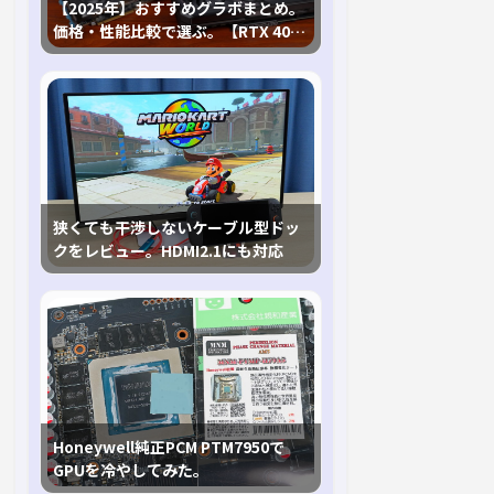
【2025年】おすすめグラボまとめ。
価格・性能比較で選ぶ。【RTX 40,
RX 7000各種に対応】
狭くても干渉しないケーブル型ドッ
クをレビュー。HDMI2.1にも対応
Honeywell純正PCM PTM7950で
GPUを冷やしてみた。