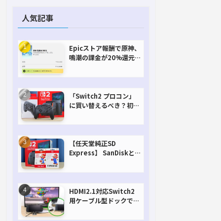
人気記事
Epicストア報酬で原神、
鳴潮の課金が20%還元
で超お得に！【期間延長
決定！】
「Switch2 プロコン」
に買い替えるべき？初代
との違いを比較
【任天堂純正SD
Express】 SanDiskと
Samsungを比較。実は
容量が違うけどオススメ
はどっち！？
HDMI2.1対応Switch2
用ケーブル型ドックで省
スペースを極める。FW
アップデートにも対応可