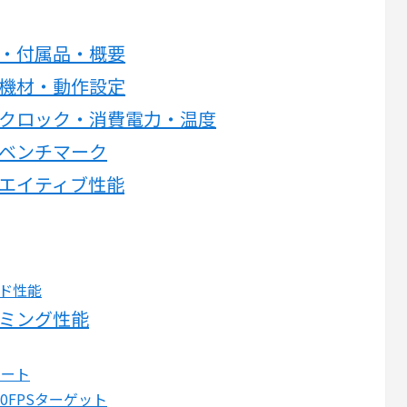
の外観・付属品・概要
の検証機材・動作設定
0の動作クロック・消費電力・温度
の基礎ベンチマーク
のクリエイティブ性能
ルド性能
のゲーミング性能
レート
0FPSターゲット