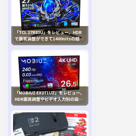
「TCL 27R83U」をレビュー。HDR
で画質調整ができて1400nitsの超高
輝度も発揮！
「MOBIUZ EX271UZ」をレビュー。
HDR画質調整やビデオ入力別の設定
が可能な4K有機ELゲーミングモニタ
を徹底検証