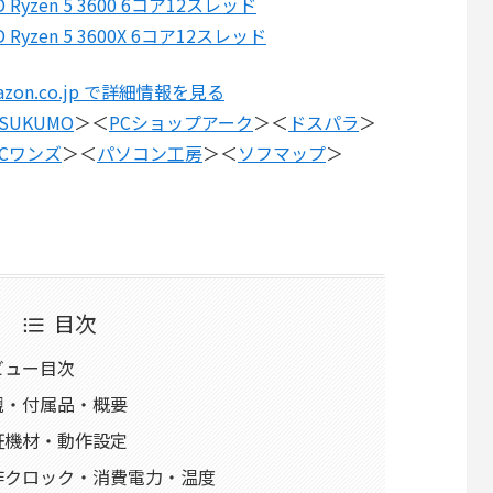
D Ryzen 5 3600 6コア12スレッド
D Ryzen 5 3600X 6コア12スレッド
azon.co.jp で詳細情報を見る
SUKUMO
＞＜
PCショップアーク
＞＜
ドスパラ
＞
PCワンズ
＞＜
パソコン工房
＞＜
ソフマップ
＞
目次
 レビュー目次
0の外観・付属品・概要
0の検証機材・動作設定
00の動作クロック・消費電力・温度