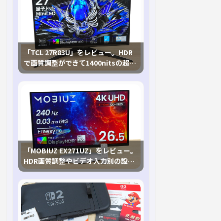
「TCL 27R83U」をレビュー。HDR
で画質調整ができて1400nitsの超高
輝度も発揮！
「MOBIUZ EX271UZ」をレビュー。
HDR画質調整やビデオ入力別の設定
が可能な4K有機ELゲーミングモニタ
を徹底検証