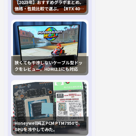
【2025年】おすすめグラボまとめ。
価格・性能比較で選ぶ。【RTX 40,
RX 7000各種に対応】
狭くても干渉しないケーブル型ドッ
クをレビュー。HDMI2.1にも対応
Honeywell純正PCM PTM7950で
GPUを冷やしてみた。