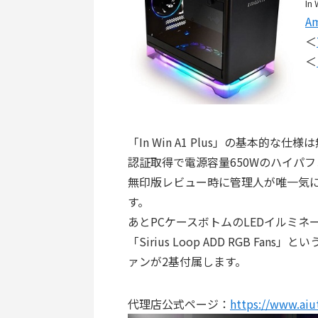
In 
A
＜
＜
「In Win A1 Plus」の基本的な
認証取得で電源容量650Wのハイパ
無印版レビュー時に管理人が唯一気
す。
あとPCケースボトムのLEDイルミネ
「Sirius Loop ADD RGB F
ァンが2基付属します。
代理店公式ページ：
https://www.aiu