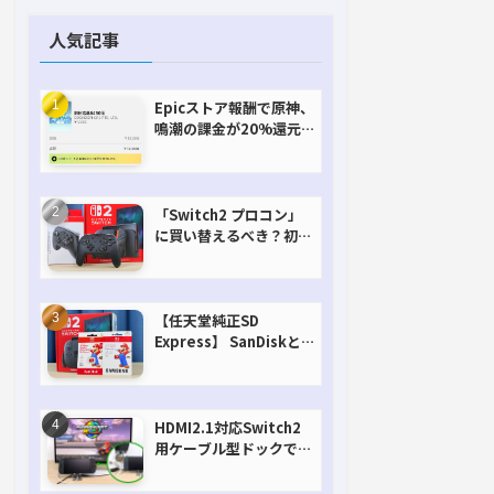
人気記事
Epicストア報酬で原神、
鳴潮の課金が20%還元
で超お得に！【期間延長
決定！】
「Switch2 プロコン」
に買い替えるべき？初代
との違いを比較
【任天堂純正SD
Express】 SanDiskと
Samsungを比較。実は
容量が違うけどオススメ
はどっち！？
HDMI2.1対応Switch2
用ケーブル型ドックで省
スペースを極める。FW
アップデートにも対応可