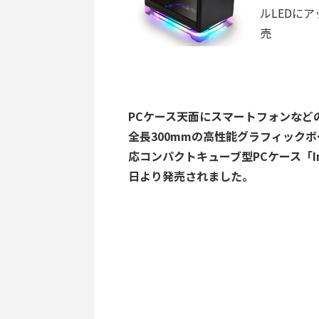
ルLEDにアッ
売
PCケース天面にスマートフォンなど
全長300mmの高性能グラフィックボー
応コンパクトキューブ型PCケース「In Wi
日より発売されました。