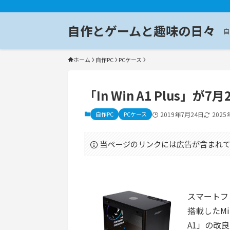
自作とゲームと趣味の日々
自
ホーム
自作PC
PCケース
「In Win A1 Plus」が7
自作PC
PCケース
2019年7月24日
2025
当ページのリンクには広告が含まれて
スマートフ
搭載したMi
A1」の改