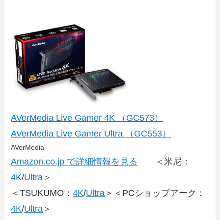
AVerMedia Live Gamer 4K （GC573）
AVerMedia Live Gamer Ultra （GC553）
AVerMedia
Amazon.co.jp で詳細情報を見る
＜米尼：
4K
/
Ultra
＞
＜TSUKUMO：
4K
/
Ultra
＞＜PCショップアーク：
4K
/
Ultra
＞