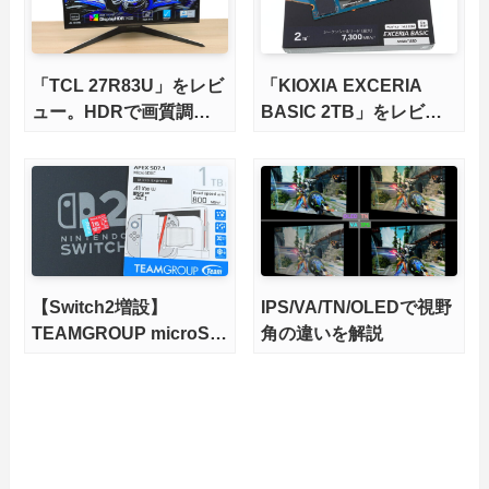
「TCL 27R83U」をレビ
「KIOXIA EXCERIA
ュー。HDRで画質調整
BASIC 2TB」をレビュ
ができて1400nitsの超高
ー。QLC型BiCS8で省電
輝度も発揮！
力、高性能、高コスパを
実現！
【Switch2増設】
IPS/VA/TN/OLEDで視野
TEAMGROUP microSD
角の違いを解説
Express 1TBをレビュ
ー。Vlogクリエイターに
も強いメモリーカードを
徹底検証