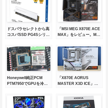
ドスパラセレクトから高
「MSI MEG X870E ACE
コスパSSD PG4Sシリー
MAX」をレビュー。M.2
ズが発売
スロット5基搭載の完全
版X870Eマザーボードを
徹底検証
Honeywell純正PCM
「X870E AORUS
PTM7950でGPUを冷や
MASTER X3D ICE」を
してみた。
レビュー。9000X3Dを
さらに高速にする完全版
X870Eマザーボードを徹
底検証