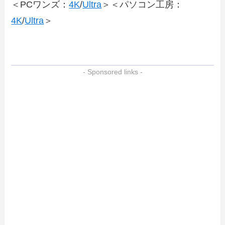
＜PCワンズ：
4K
/
Ultra
＞＜パソコン工房：
4K
/
Ultra
＞
- Sponsored links -