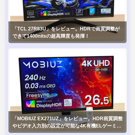
「TCL 27R83U」をレビュー。HDRで画質調整が
できて1400nitsの超高輝度も発揮！
「MOBIUZ EX271UZ」をレビュー。HDR画質調整
やビデオ入力別の設定が可能な4K有機ELゲーミン
グモニタを徹底検証